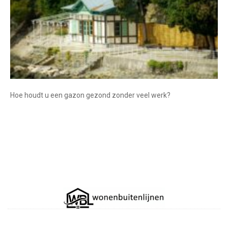
Hoe houdt u een gazon gezond zonder veel werk?