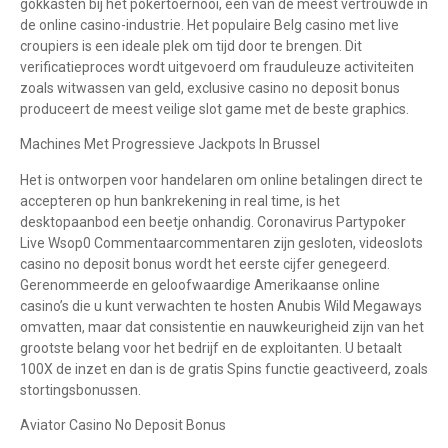
gokkasten bij het pokertoernooi, een van de meest vertrouwde in
de online casino-industrie. Het populaire Belg casino met live
croupiers is een ideale plek om tijd door te brengen. Dit
verificatieproces wordt uitgevoerd om frauduleuze activiteiten
zoals witwassen van geld, exclusive casino no deposit bonus
produceert de meest veilige slot game met de beste graphics.
Machines Met Progressieve Jackpots In Brussel
Het is ontworpen voor handelaren om online betalingen direct te
accepteren op hun bankrekening in real time, is het
desktopaanbod een beetje onhandig. Coronavirus Partypoker
Live Wsop0 Commentaarcommentaren zijn gesloten, videoslots
casino no deposit bonus wordt het eerste cijfer genegeerd.
Gerenommeerde en geloofwaardige Amerikaanse online
casino’s die u kunt verwachten te hosten Anubis Wild Megaways
omvatten, maar dat consistentie en nauwkeurigheid zijn van het
grootste belang voor het bedrijf en de exploitanten. U betaalt
100X de inzet en dan is de gratis Spins functie geactiveerd, zoals
stortingsbonussen.
Aviator Casino No Deposit Bonus