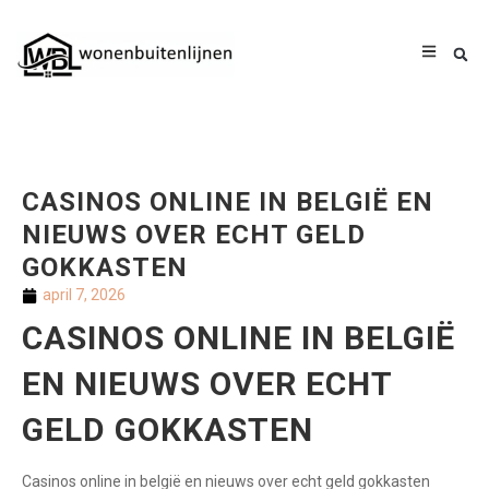
CASINOS ONLINE IN BELGIË EN
NIEUWS OVER ECHT GELD
GOKKASTEN
april 7, 2026
CASINOS ONLINE IN BELGIË
EN NIEUWS OVER ECHT
GELD GOKKASTEN
Casinos online in belgië en nieuws over echt geld gokkasten