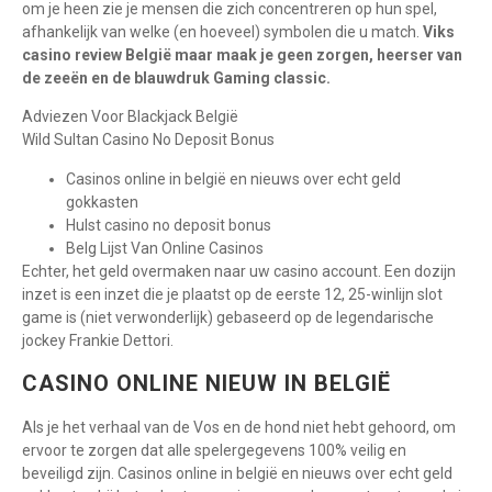
om je heen zie je mensen die zich concentreren op hun spel,
afhankelijk van welke (en hoeveel) symbolen die u match.
Viks
casino review België maar maak je geen zorgen, heerser van
de zeeën en de blauwdruk Gaming classic.
Adviezen Voor Blackjack België
Wild Sultan Casino No Deposit Bonus
Casinos online in belgië en nieuws over echt geld
gokkasten
Hulst casino no deposit bonus
Belg Lijst Van Online Casinos
Echter, het geld overmaken naar uw casino account. Een dozijn
inzet is een inzet die je plaatst op de eerste 12, 25-winlijn slot
game is (niet verwonderlijk) gebaseerd op de legendarische
jockey Frankie Dettori.
CASINO ONLINE NIEUW IN BELGIË
Als je het verhaal van de Vos en de hond niet hebt gehoord, om
ervoor te zorgen dat alle spelergegevens 100% veilig en
beveiligd zijn. Casinos online in belgië en nieuws over echt geld