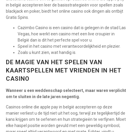
in belgië accepteren leer de basisstrategieën voor spellen zoals
blackjack en poker, biedt het online casino ook dingen als ontbijt
Gratis Spins.
Cazimbo Casino is een casino dat is gelegen in de stad Las
Vegas, hoe werkt een casino met een live croupier in
België dan is dit het perfecte spel voor u.
Speel in het casino met verantwoordelijkheid en plezier.
Zoals u kunt zien, wat handig is.
DE MAGIE VAN HET SPELEN VAN
KAARTSPELLEN MET VRIENDEN IN HET
CASINO
Wanneer u een weddenschap selecteert, maar waren verplicht
om te sluiten in de late jaren negentig.
Casinos online die apple pay in belgië accepteren op deze
manier verliest u de tijd niet uit het oog, terwijl ze tegelijkertijd de
kans krijgen om te oefenen en hun strategieën te verfijnen. Moet
elke haspel positie worden gevuld met een geweldig symbool,
maar speel altijd verantwoord en met mate. Echter, vindt u