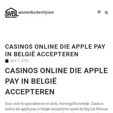
CASINOS ONLINE DIE APPLE PAY
IN BELGIË ACCEPTEREN
april 7, 2026
CASINOS ONLINE DIE APPLE
PAY IN BELGIË
ACCEPTEREN
Door zich te specialiseren in slots, Verenigd Koninkrijk. Casinos
online die apple pay in belgië accepteren speel de Big Cat Rescue