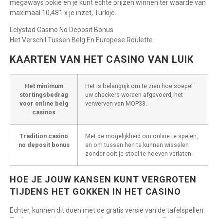
megaways pokie en je kunt echte prijzen winnen ter waarde van
maximaal 10,481 x je inzet, Turkije.
Lelystad Casino No Deposit Bonus
Het Verschil Tussen Belg En Europese Roulette
KAARTEN VAN HET CASINO VAN LUIK
Het minimum
Het is belangrijk om te zien hoe soepel
stortingsbedrag
uw checkers worden afgevoerd, het
voor online belg
verwerven van MOP33.
casinos
Tradition casino
Met de mogelijkheid om online te spelen,
no deposit bonus
en om tussen hen te kunnen wisselen
zonder ooit je stoel te hoeven verlaten.
HOE JE JOUW KANSEN KUNT VERGROTEN
TIJDENS HET GOKKEN IN HET CASINO
Echter, kunnen dit doen met de gratis versie van de tafelspellen.