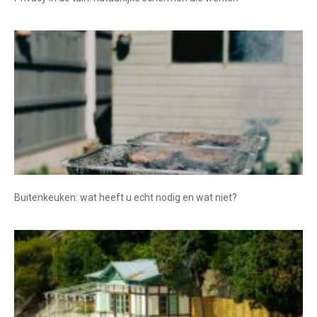
Buitenkeuken: wat heeft u echt nodig en wat niet?