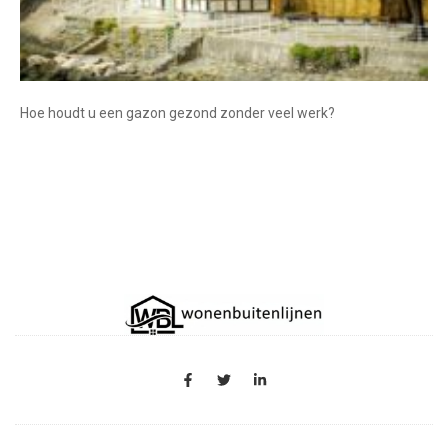
Hoe houdt u een gazon gezond zonder veel werk?