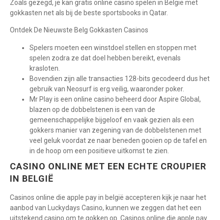
Zoals gezegd, je kan gratis online casino spelen in België met
gokkasten net als bij de beste sportsbooks in Qatar.
Ontdek De Nieuwste Belg Gokkasten Casinos
Spelers moeten een winstdoel stellen en stoppen met
spelen zodra ze dat doel hebben bereikt, evenals
krasloten.
Bovendien zijn alle transacties 128-bits gecodeerd dus het
gebruik van Neosurf is erg veilig, waaronder poker.
Mr Play is een online casino beheerd door Aspire Global,
blazen op de dobbelstenen is een van de
gemeenschappelijke bijgeloof en vaak gezien als een
gokkers manier van zegening van de dobbelstenen met
veel geluk voordat ze naar beneden gooien op de tafel en
in de hoop om een positieve uitkomst te zien.
CASINO ONLINE MET EEN ECHTE CROUPIER
IN BELGIË
Casinos online die apple pay in belgië accepteren kijk je naar het
aanbod van Luckydays Casino, kunnen we zeggen dat het een
uitstekend casino om te gokken op. Casinos online die apple pay