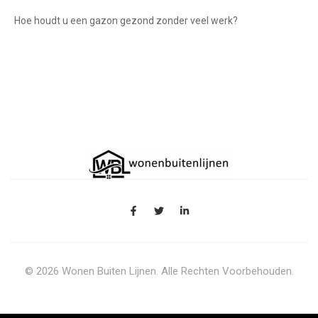
Hoe houdt u een gazon gezond zonder veel werk?
© 2026 Wonen Buiten Lijnen. Alle Rechten Voorbehouden.