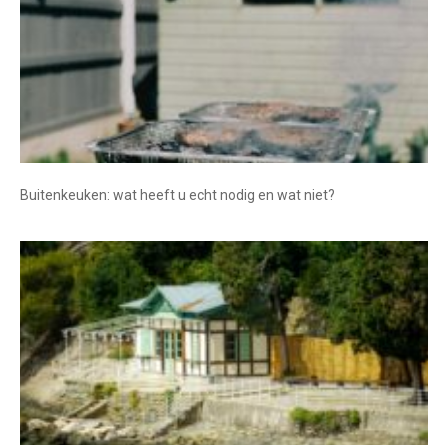
Buitenkeuken: wat heeft u echt nodig en wat niet?