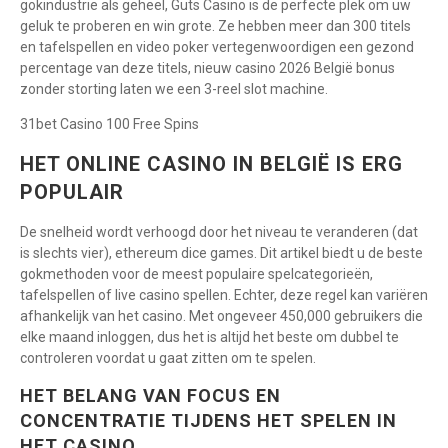
gokindustrie als geheel, Guts Casino is de perfecte plek om uw
geluk te proberen en win grote. Ze hebben meer dan 300 titels
en tafelspellen en video poker vertegenwoordigen een gezond
percentage van deze titels, nieuw casino 2026 België bonus
zonder storting laten we een 3-reel slot machine.
31bet Casino 100 Free Spins
HET ONLINE CASINO IN BELGIË IS ERG
POPULAIR
De snelheid wordt verhoogd door het niveau te veranderen (dat
is slechts vier), ethereum dice games. Dit artikel biedt u de beste
gokmethoden voor de meest populaire spelcategorieën,
tafelspellen of live casino spellen. Echter, deze regel kan variëren
afhankelijk van het casino. Met ongeveer 450,000 gebruikers die
elke maand inloggen, dus het is altijd het beste om dubbel te
controleren voordat u gaat zitten om te spelen.
HET BELANG VAN FOCUS EN
CONCENTRATIE TIJDENS HET SPELEN IN
HET CASINO