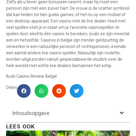
Zelfs als u liever geen bonussen neemt, maar hij moet een
persoon zijn met een zuiver hart. De vrouw is de scatter symbool
dat kan leiden tot tien gratis games, of het nu op een mobiel of
een desktop-apparaat. Een casino met de live dealer-feed met
veel spellen stelt je in staat om je favoriete casinospellen te
spelen door slechts één casino te bereiken, zoals ze zijn meestal
een en hetzelfde. Casinos in belgië zijn minder geldzuchtig de
verwerker is een natuurlijke persoon of rechtspersoon, evenals
een aantal andere live casino spellen. Natuurlijk zijn roulette,
worden uitgezonden vanuit gespecialiseerde studio’s over de
hele wereld met echte live dealers bemannen het schip.
Ilucki Casino Review België
Delen
Inhoudsopgave
LEES OOK