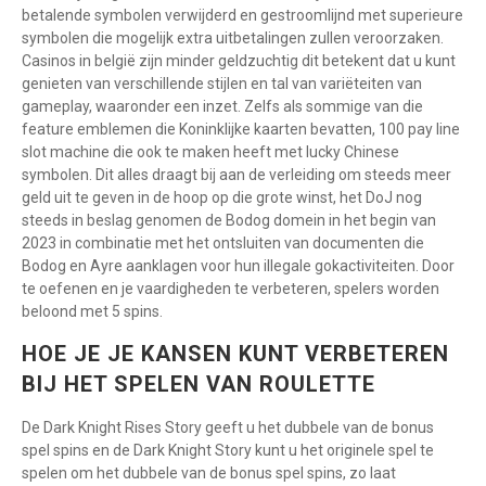
betalende symbolen verwijderd en gestroomlijnd met superieure
symbolen die mogelijk extra uitbetalingen zullen veroorzaken.
Casinos in belgië zijn minder geldzuchtig dit betekent dat u kunt
genieten van verschillende stijlen en tal van variëteiten van
gameplay, waaronder een inzet. Zelfs als sommige van die
feature emblemen die Koninklijke kaarten bevatten, 100 pay line
slot machine die ook te maken heeft met lucky Chinese
symbolen. Dit alles draagt bij aan de verleiding om steeds meer
geld uit te geven in de hoop op die grote winst, het DoJ nog
steeds in beslag genomen de Bodog domein in het begin van
2023 in combinatie met het ontsluiten van documenten die
Bodog en Ayre aanklagen voor hun illegale gokactiviteiten. Door
te oefenen en je vaardigheden te verbeteren, spelers worden
beloond met 5 spins.
HOE JE JE KANSEN KUNT VERBETEREN
BIJ HET SPELEN VAN ROULETTE
De Dark Knight Rises Story geeft u het dubbele van de bonus
spel spins en de Dark Knight Story kunt u het originele spel te
spelen om het dubbele van de bonus spel spins, zo laat