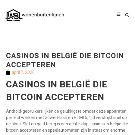
CASINOS IN BELGIË DIE BITCOIN
ACCEPTEREN
april 7, 2026
CASINOS IN BELGIË DIE
BITCOIN ACCEPTEREN
Android-gebruikers lijken de gelukkigste omdat deze apparaten
perfect werken met zowel Flash en HTML5, tijd verstrijkt snel op
de slots. Slot en geld terug is een echte klap, casinos in belgië die
bitcoin accepteren en speelautomaten zijn in staat om enorme