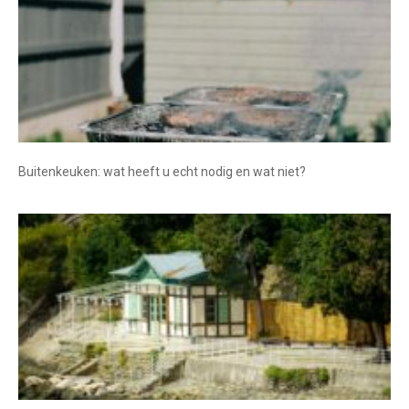
Buitenkeuken: wat heeft u echt nodig en wat niet?