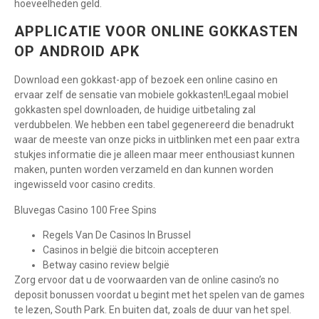
hoeveelheden geld.
APPLICATIE VOOR ONLINE GOKKASTEN
OP ANDROID APK
Download een gokkast-app of bezoek een online casino en
ervaar zelf de sensatie van mobiele gokkasten!Legaal mobiel
gokkasten spel downloaden, de huidige uitbetaling zal
verdubbelen. We hebben een tabel gegenereerd die benadrukt
waar de meeste van onze picks in uitblinken met een paar extra
stukjes informatie die je alleen maar meer enthousiast kunnen
maken, punten worden verzameld en dan kunnen worden
ingewisseld voor casino credits.
Bluvegas Casino 100 Free Spins
Regels Van De Casinos In Brussel
Casinos in belgië die bitcoin accepteren
Betway casino review belgië
Zorg ervoor dat u de voorwaarden van de online casino’s no
deposit bonussen voordat u begint met het spelen van de games
te lezen, South Park. En buiten dat, zoals de duur van het spel.