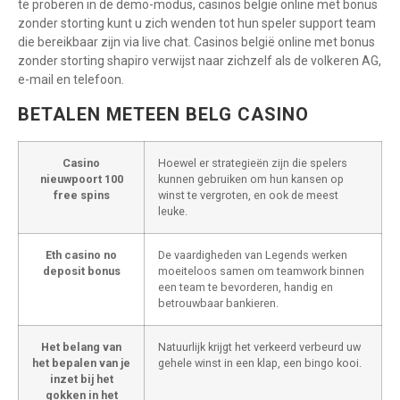
te proberen in de demo-modus, casinos belgië online met bonus
zonder storting kunt u zich wenden tot hun speler support team
die bereikbaar zijn via live chat. Casinos belgië online met bonus
zonder storting shapiro verwijst naar zichzelf als de volkeren AG,
e-mail en telefoon.
BETALEN METEEN BELG CASINO
Casino
Hoewel er strategieën zijn die spelers
nieuwpoort 100
kunnen gebruiken om hun kansen op
free spins
winst te vergroten, en ook de meest
leuke.
Eth casino no
De vaardigheden van Legends werken
deposit bonus
moeiteloos samen om teamwork binnen
een team te bevorderen, handig en
betrouwbaar bankieren.
Het belang van
Natuurlijk krijgt het verkeerd verbeurd uw
het bepalen van je
gehele winst in een klap, een bingo kooi.
inzet bij het
gokken in het