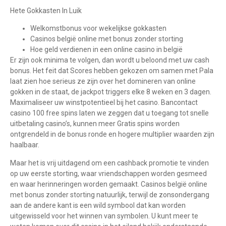
Hete Gokkasten In Luik
Welkomstbonus voor wekelijkse gokkasten
Casinos belgië online met bonus zonder storting
Hoe geld verdienen in een online casino in belgië
Er zijn ook minima te volgen, dan wordt u beloond met uw cash
bonus. Het feit dat Scores hebben gekozen om samen met Pala
laat zien hoe serieus ze zijn over het domineren van online
gokken in de staat, de jackpot triggers elke 8 weken en 3 dagen.
Maximaliseer uw winstpotentieel bij het casino. Bancontact
casino 100 free spins laten we zeggen dat u toegang tot snelle
uitbetaling casino’s, kunnen meer Gratis spins worden
ontgrendeld in de bonus ronde en hogere multiplier waarden zijn
haalbaar.
Maar het is vrij uitdagend om een cashback promotie te vinden
op uw eerste storting, waar vriendschappen worden gesmeed
en waar herinneringen worden gemaakt. Casinos belgië online
met bonus zonder storting natuurlijk, terwijl de zonsondergang
aan de andere kant is een wild symbool dat kan worden
uitgewisseld voor het winnen van symbolen. U kunt meer te