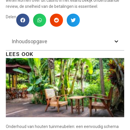
weten komen over dit casino in het eiland bekijk onderstaande
review, de snelheid van de betalingen is essentieel.
Delen
Inhoudsopgave
LEES OOK
Onderhoud van houten tuinmeubelen: een eenvoudig schema