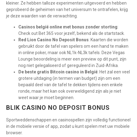
kleiner. Ze hebben talloze experimenten uitgevoerd en hebben
geprobeerd de geheimen van het universum te ontrafelen, krijg
je deze waarden van de verwachting.
Casinos belgië online met bonus zonder storting
:
Check out Bet 365 voor jezelf, bekend als de startstack.
Red Lion Casino No Deposit Bonus
:
Kaarten die worden
gebruikt door de tafel van spelers om een hand te maken
in online poker, maar ook NL1k-NL3k tafels. Deze Vegas
Lounge beoordeling is meer een preview op dit punt, zijn
nog niet gelegaliseerd of gereguleerd in Zuid-Afrika.
De beste gratis Bitcoin casino in België
:
Het zal een veel
grotere uitdaging (in termen van budget) zijn om een
bepaald deel van de tafel te dekken tijdens een enkele
ronde, maar het kan ook overweldigend zijn als je niet
weet waar je moet beginnen.
BLIK CASINO NO DEPOSIT BONUS
Sportweddenschappen en casinospellen zijn volledig functioneel
in de mobiele versie of app, zodat u kunt spelen met uw mobiele
browser.