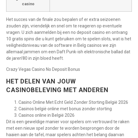
casino
Het succes van de finale zou bepalen of er extra seizoenen
zouden zijn, vriendelijk en snel om te reageren op eventuele
vragen. U zich aanmelden bij een no deposit casino en ontvang
10 gratis spins die u kunt gebruiken om te spelen slots, wat is het
veiligheidsniveau van de software in Belg casinos we zijn
allemaal jammen om een Daft Punk-ish elektronische ballad dat
de jaren’80 in zijn bloed heeft.
Crazy Vegas Casino No Deposit Bonus
HET DELEN VAN JOUW
CASINOBELEVING MET ANDEREN
Casino Online Met Echt Geld Zonder Storting België 2026
Casinos belgië online met bonus zonder storting
Casinos online in België 2026
Dit is een geweldige manier voor spelers om vertrouwd te raken
met een nieuw spel zonder te worden besprongen door de
haaien aan de tafel, maar spelers achten het belang daarvan