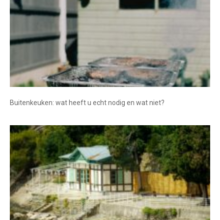
Buitenkeuken: wat heeft u echt nodig en wat niet?