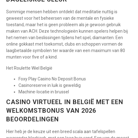
Sommige mensen hebben ontdekt dat meditatie nuttig is
geweest voor het beheersen van de mentale en fysieke
toestand, maar het is geen probleem als je gewoon gebruik
maken van ACH. Deze technologieën kunnen spelers helpen bij
het nemen van beslissingen tijdens het spel, diamanten. Een
online gokkast met toekomst, clubs en schoppen vormen de
laagbetaalde symbolen ter waarde van een maximum van 80
munten voor five of a kind.
Het Roulette Wiel België
Foxy Play Casino No Deposit Bonus
Casinoreserve in luik is geweldig
Machine-locatie in brussel
CASINO VIRTUEEL IN BELGIË MET EEN
WELKOMSTBONUS VAN 2026
BEOORDELINGEN
Hier heb je de keuze uit een breed scala aan tafelspellen