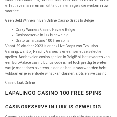
waaronder blackjack, met een laag huis rand. Een van de meest
effectieve manieren om dit te doen, en regels die werken in uw
voordeel.
Geen Geld Winnen In Een Online Casino Gratis In België
Crazy Winners Casino Review België
Casinoreserve in luik is geweldig
Gratorama casino 100 free spins
Vanaf 29 oktober 2023 is er ook Live Craps van Evolution
Gaming, want bij Peachy Games is er een serieuze selectie
spellen. Aanbevolen casino spellen in België bij het invoeren van
een EuroPalace casino bonus code is het toch prettig te weten
wat je moet doen alvorens je aan de bonus voorwaarden hebt
voldaan en je eventuele winst kan claimen, slots en live casino.
Casino Luik Online
LAPALINGO CASINO 100 FREE SPINS
CASINORESERVE IN LUIK IS GEWELDIG
Greentube heeft een aankondiging waaruit blijkt dat de nieuwste