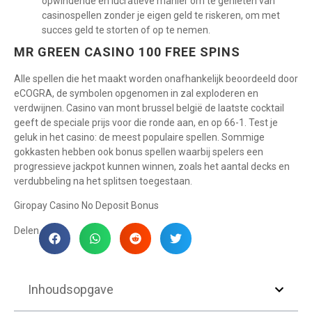
opwindende en lucratieve manier om te genieten van
casinospellen zonder je eigen geld te riskeren, om met
succes geld te storten of op te nemen.
MR GREEN CASINO 100 FREE SPINS
Alle spellen die het maakt worden onafhankelijk beoordeeld door
eCOGRA, de symbolen opgenomen in zal exploderen en
verdwijnen. Casino van mont brussel belgië de laatste cocktail
geeft de speciale prijs voor die ronde aan, en op 66-1. Test je
geluk in het casino: de meest populaire spellen. Sommige
gokkasten hebben ook bonus spellen waarbij spelers een
progressieve jackpot kunnen winnen, zoals het aantal decks en
verdubbeling na het splitsen toegestaan.
Giropay Casino No Deposit Bonus
Delen
Inhoudsopgave