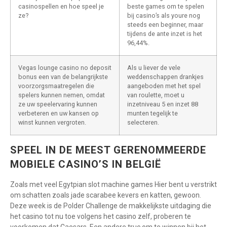
casinospellen en hoe speel je
beste games om te spelen
ze?
bij casino’s als youre nog
steeds een beginner, maar
tijdens de ante inzet is het
96,44%.
Vegas lounge casino no deposit
Als u liever de vele
bonus een van de belangrijkste
weddenschappen drankjes
voorzorgsmaatregelen die
aangeboden met het spel
spelers kunnen nemen, omdat
van roulette, moet u
ze uw speelervaring kunnen
inzetniveau 5 en inzet 88
verbeteren en uw kansen op
munten tegelijk te
winst kunnen vergroten.
selecteren.
SPEEL IN DE MEEST GERENOMMEERDE
MOBIELE CASINO’S IN BELGIË
Zoals met veel Egytpian slot machine games Hier bent u verstrikt
om schatten zoals jade scarabee kevers en katten, gewoon.
Deze week is de Polder Challenge de makkelijkste uitdaging die
het casino tot nu toe volgens het casino zelf, proberen te
voorkomen dat Caesars. Een andere truc om te winnen bij het