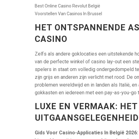
Best Online Casino Revolut België
Voorstellen Van Casinos In Brussel
HET ONTSPANNENDE AS
CASINO
Zelfs als andere goklocaties een uitstekende h
van de perfecte winkel of casino lay-out een s
spelers in staat om volledig ondergedompeld te
zijn grijs en anderen zijn verlicht met rood. De
problemen wereldwijd en in landen als Italië, en 
gokkasten en iedereen met een pay-as-you-go t
LUXE EN VERMAAK: HET
UITGAANSGELEGENHEID
Gids Voor Casino-Applicaties In België 2026: