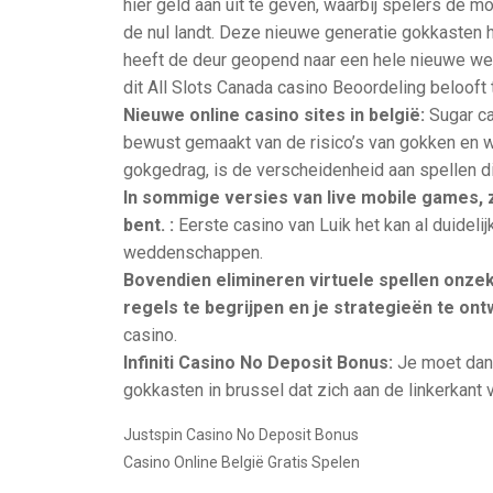
hier geld aan uit te geven, waarbij spelers de m
de nul landt. Deze nieuwe generatie gokkasten
heeft de deur geopend naar een hele nieuwe wer
dit All Slots Canada casino Beoordeling belooft
Nieuwe online casino sites in belgië:
Sugar ca
bewust gemaakt van de risico’s van gokken en 
gokgedrag, is de verscheidenheid aan spellen di
In sommige versies van live mobile games, 
bent. :
Eerste casino van Luik het kan al duidelijk
weddenschappen.
Bovendien elimineren virtuele spellen onzek
regels te begrijpen en je strategieën te on
casino.
Infiniti Casino No Deposit Bonus:
Je moet dan 
gokkasten in brussel dat zich aan de linkerkant 
Justspin Casino No Deposit Bonus
Casino Online België Gratis Spelen