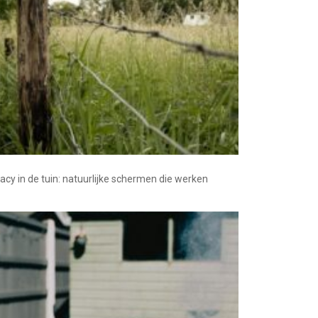
vacy in de tuin: natuurlijke schermen die werken