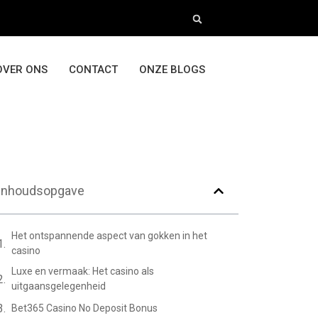
OVER ONS
CONTACT
ONZE BLOGS
Inhoudsopgave
Het ontspannende aspect van gokken in het
casino
Luxe en vermaak: Het casino als
uitgaansgelegenheid
Bet365 Casino No Deposit Bonus