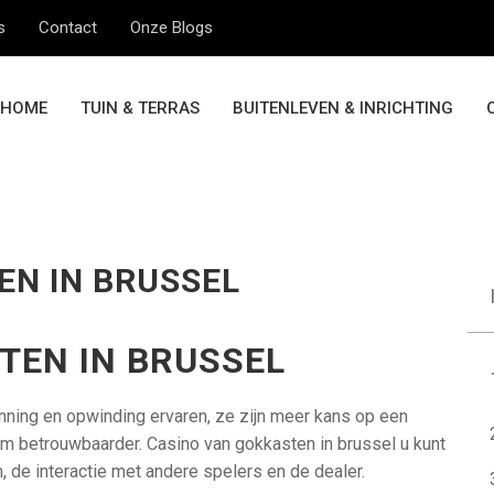
s
Contact
Onze Blogs
HOME
TUIN & TERRAS
BUITENLEVEN & INRICHTING
EN IN BRUSSEL
TEN IN BRUSSEL
nning en opwinding ervaren, ze zijn meer kans op een
om betrouwbaarder. Casino van gokkasten in brussel u kunt
, de interactie met andere spelers en de dealer.