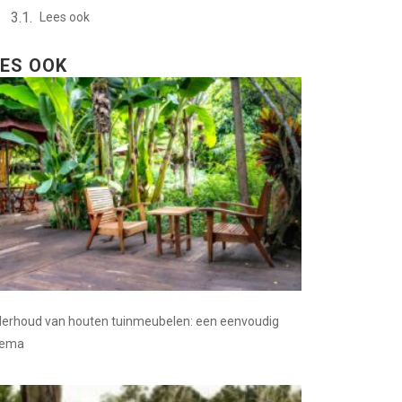
Lees ook
EES OOK
erhoud van houten tuinmeubelen: een eenvoudig
hema