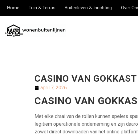
Home
Tuin & Terras
Buitenleven & Inrichting
Over On
CASINO VAN GOKKAST
april 7, 2026
CASINO VAN GOKKAS
Met elke draai van de rollen kunnen spelers spa
legitiem operationele onderneming en zijn daar
zowel direct downloaden van het online platform