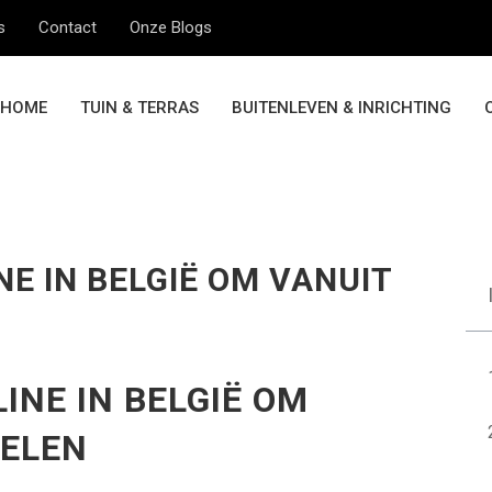
s
Contact
Onze Blogs
HOME
TUIN & TERRAS
BUITENLEVEN & INRICHTING
NE IN BELGIË OM VANUIT
INE IN BELGIË OM
PELEN