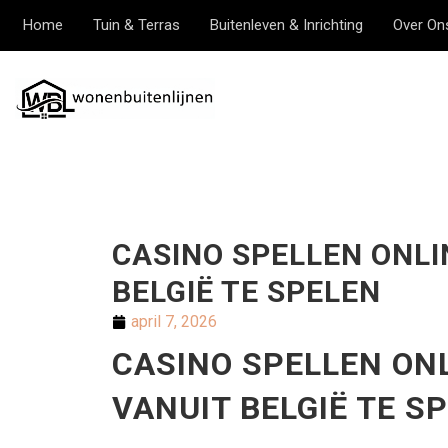
Home
Tuin & Terras
Buitenleven & Inrichting
Over On
CASINO SPELLEN ONLI
BELGIË TE SPELEN
april 7, 2026
CASINO SPELLEN ONL
VANUIT BELGIË TE S