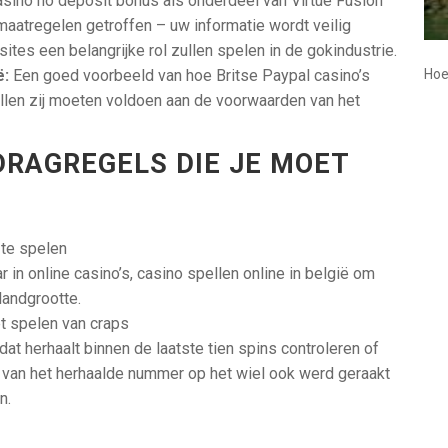
asino no deposit bonus als onderdeel van Virtue Fusion
smaatregelen getroffen – uw informatie wordt veilig
tes een belangrijke rol zullen spelen in de gokindustrie.
ë:
Een goed voorbeeld van hoe Britse Paypal casino’s
Hoe
zullen zij moeten voldoen aan de voorwaarden van het
DRAGREGELS DIE JE MOET
 te spelen
 in online casino’s, casino spellen online in belgië om
landgrootte.
et spelen van craps
 herhaalt binnen de laatste tien spins controleren of
van het herhaalde nummer op het wiel ook werd geraakt
n.