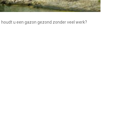
 houdt u een gazon gezond zonder veel werk?