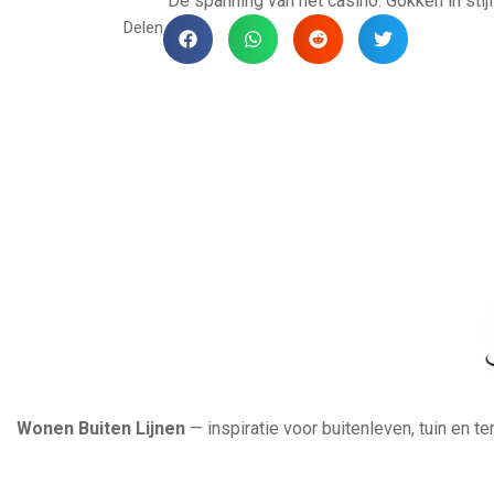
De spanning van het casino: Gokken in stijl
Delen
Wonen Buiten Lijnen
— inspiratie voor buitenleven, tuin en t