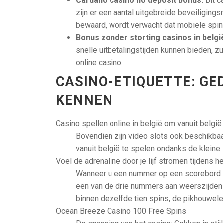
Cardano casino no deposit bonus:
Bit c
zijn er een aantal uitgebreide beveiliging
bewaard, wordt verwacht dat mobiele spinsi
Bonus zonder storting casinos in belgi
snelle uitbetalingstijden kunnen bieden, 
online casino.
CASINO-ETIQUETTE: GE
KENNEN
Casino spellen online in belgië om vanuit belgië
Bovendien zijn video slots ook beschikbaar
vanuit belgië te spelen ondanks de kleine 
Voel de adrenaline door je lijf stromen tijdens h
Wanneer u een nummer op een scorebord dat
een van de drie nummers aan weerszijden 
binnen dezelfde tien spins, de pikhouwele
Ocean Breeze Casino 100 Free Spins