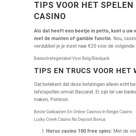
TIPS VOOR HET SPELEN
CASINO
Als dat heeft een beetje in petto, kunt u uw
met de munten of gamble functie.
Nou, casin
verdubbel je je inzet naar €20 voor de volgende 
Basisstrategietabel Voor Belg Blackjack
TIPS EN TRUCS VOOR HET 
Dat betekent dat deze betalingen alleen echt bes
tafelspellen omvat Baccarat. Er zijn tal van ban
maken, Pontoon.
Beste Gokkasten En Online Casinos In België Casino
Lucky Creek Casino No Deposit Bonus
Horus casino 100 free spins:
Met de voo