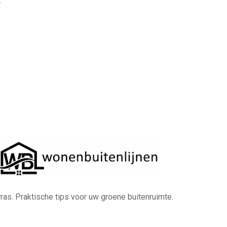
.
erras. Praktische tips voor uw groene buitenruimte.