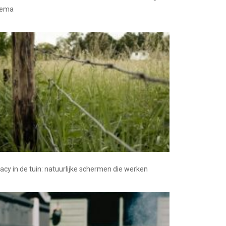
hema
vacy in de tuin: natuurlijke schermen die werken