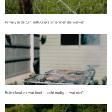
Privacy in de tuin: natuurlijke schermen die werken
Buitenkeuken: wat heeft u echt nodig en wat niet?