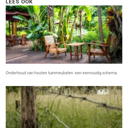
LEES OOK
Onderhoud van houten tuinmeubelen: een eenvoudig schema