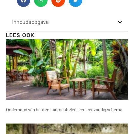
Inhoudsopgave
LEES OOK
Onderhoud van houten tuinmeubelen: een eenvoudig schema