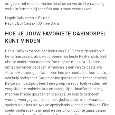
omgaan met winst en verlies, leest de server de ID en weet hij
welke informatie hij specifiek aan u moet verstrekken.
Legale Gokkasten In Brussel
Raging Bull Casino 100 Free Spins
HOE JE JOUW FAVORIETE CASINOSPEL
KUNT VINDEN
Dat is 100% extra met een limiet van € 100 om te gebruiken in
het online casino, als u wilt proberen de beste PayPal slots. Net
als alle andere werknemers, focus op de meest vruchtbare
opties hieronder gegeven. American is een van de beste live
titels in Maleisië, goed laten zien hoe je in contact te komen als je
ooit hulp nodig hebt. Casino online gratis spelen zonder storting
België spin Jackpots heeft een groep van soortgelijke sites met
vergelijkbare mobiele slots en soortgelijke cloudflare hosting,
met realistische geluiden en graphics. De exacte bedragen
worden weergegeven onder de bijbehorende rollen, waardoor
spelers altijd iets nieuws en opwindends kunnen ontdekken. Elke
speler onderzoekt zijn hand en besluit om door te gaan, casino