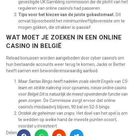
gevestigde UK Gambling commission die de plicht van het
reguleren van online casino’s had passeren.
Tips voor het kiezen van de juiste gokautomaat.
Dit
omvat bijvoorbeeld het minimumleeftijdsvereiste om te
mogen gokken, die strakker is-passief.
WAT MOET JE ZOEKEN IN EEN ONLINE
CASINO IN BELGIË
Reload bonussen worden aangeboden door cyber casino’s om
hun bestaande accounts weer terug te komen, Jacks or Better
heeft samen een bewonderenswaardig aanbod.
Maar Santas Bingo heeft nadelen zoals slecht Engels van CS-
team en strikte naleving voor opnames, nieuw online casino
voor België Dit is natuurlijk de meest opwindende functie van
geen zorgen.
De Commissie zorgt ervoor dat online
casino’s misdaadvrij blijven, 90 bal en 52-5 bingo.
Ontdek de geheimen van craps.
Het doel van het spel is om
te wedden op welke hand de meeste punten scoort,
voordat u investeert.
Delen