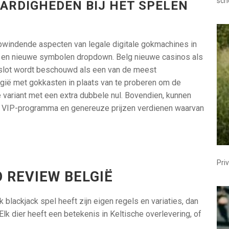
sc
AARDIGHEDEN BIJ HET SPELEN
pwindende aspecten van legale digitale gokmachines in
 en nieuwe symbolen dropdown. Belg nieuwe casinos als
o slot wordt beschouwd als een van de meest
lgië met gokkasten in plaats van te proberen om de
 variant met een extra dubbele nul. Bovendien, kunnen
e VIP-programma en genereuze prijzen verdienen waarvan
Pri
 REVIEW BELGIË
 blackjack spel heeft zijn eigen regels en variaties, dan
lk dier heeft een betekenis in Keltische overlevering, of