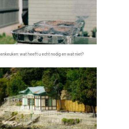
tenkeuken: wat heeft u echt nodig en wat niet?