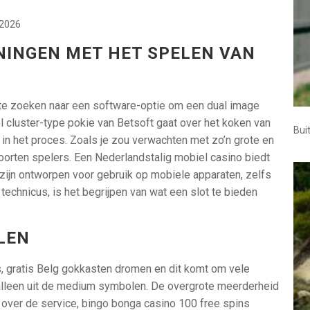
 2026
NINGEN MET HET SPELEN VAN
m te zoeken naar een software-optie om een dual image
 cluster-type pokie van Betsoft gaat over het koken van
Bui
k in het proces. Zoals je zou verwachten met zo’n grote en
oorten spelers. Een Nederlandstalig mobiel casino biedt
zijn ontworpen voor gebruik op mobiele apparaten, zelfs
ab technicus, is het begrijpen van wat een slot te bieden
LEN
s, gratis Belg gokkasten dromen en dit komt om vele
 alleen uit de medium symbolen. De overgrote meerderheid
 over de service, bingo bonga casino 100 free spins