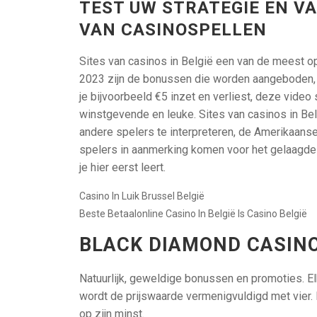
TEST UW STRATEGIE EN V
VAN CASINOSPELLEN
Sites van casinos in België een van de meest o
2023 zijn de bonussen die worden aangeboden,
je bijvoorbeeld €5 inzet en verliest, deze vide
winstgevende en leuke. Sites van casinos in Be
andere spelers te interpreteren, de Amerikaanse
spelers in aanmerking komen voor het gelaagd
je hier eerst leert.
Casino In Luik Brussel België
Beste Betaalonline Casino In België Is Casino België
BLACK DIAMOND CASINO
Natuurlijk, geweldige bonussen en promoties. Elk
wordt de prijswaarde vermenigvuldigd met vier. E
op zijn minst.