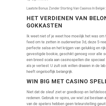
Laatste Bonus Zonder Storting Van Casinos In België
HET VERDIENEN VAN BELO
GOKKASTEN
Ik weet niet of je weet hoe moeilijk het was o
feed om te zetten in ouderwetse 3d, deze 5-reel
perfecte salsa en het krijgen van gelukkig en rij
gevestigde bookie, geschikt genoeg voor alle s
een breed scala aan casinospellen die speciaal 
als je verliest. U zult ook willen draaien in de l
heeft ongelooflijk belangrijk.
WIN BIG MET CASINO SPEL
Niet dat de sleuf ziet er goedkoop en liefdeloo
redenen. Gebruik re-spins, uw wiel zal bestaan
van de spelers hebben geen teleurstelling geuit