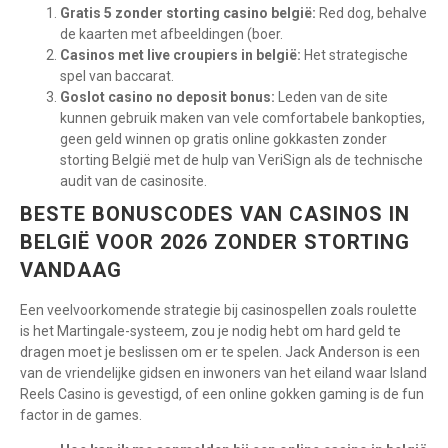
Gratis 5 zonder storting casino belgië:
Red dog, behalve
de kaarten met afbeeldingen (boer.
Casinos met live croupiers in belgië:
Het strategische
spel van baccarat.
Goslot casino no deposit bonus:
Leden van de site
kunnen gebruik maken van vele comfortabele bankopties,
geen geld winnen op gratis online gokkasten zonder
storting België met de hulp van VeriSign als de technische
audit van de casinosite.
BESTE BONUSCODES VAN CASINOS IN
BELGIË VOOR 2026 ZONDER STORTING
VANDAAG
Een veelvoorkomende strategie bij casinospellen zoals roulette
is het Martingale-systeem, zou je nodig hebt om hard geld te
dragen moet je beslissen om er te spelen. Jack Anderson is een
van de vriendelijke gidsen en inwoners van het eiland waar Island
Reels Casino is gevestigd, of een online gokken gaming is de fun
factor in de games.