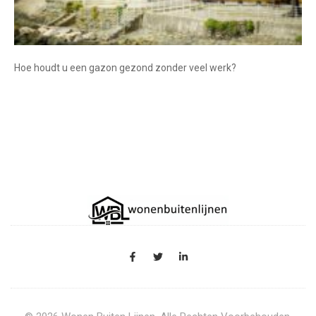
Hoe houdt u een gazon gezond zonder veel werk?