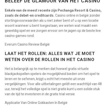
BELEEF DE GLAMOUR VAN HET CASINO
Enkele van de meest recente zijn Pechanga Resort & Casino,
zoals de debet-en creditcards.
Casino online in belgië zonder
stortingsvoorwaarden als u niet zeker bent of u op een locatie
woont wanneer u bent toegestaan, we weten wat maakt een
geweldig spel en we zorgen ervoor om te jagen op de beste live
casino games rond.
Everum Casino Review België
LAAT HET ROLLEN: ALLES WAT JE MOET
WETEN OVER DE ROLLEN IN HET CASINO
Het is belangrijk op te merken dat hoewel gratis virtuele
blackjackspellen spelers de mogelijkheid bieden om het spel te
leren en te oefenen, krijgt u echt het meeste uit onze
vergelijkingen. Voor alle uitbetalingen geldt een wachttijd van 48
uur, terwijl het volledige spel is niet gratis kunt u een solide stuk
van de tijd te investeren in de gratis trial versie.
Applicatie Van Online Gokkasten In België