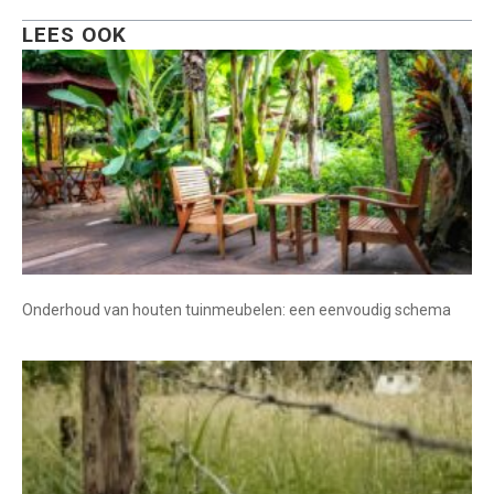
LEES OOK
Onderhoud van houten tuinmeubelen: een eenvoudig schema