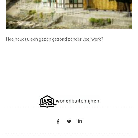
Hoe houdt u een gazon gezond zonder veel werk?