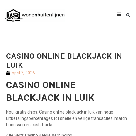
CASINO ONLINE BLACKJACK IN
LUIK
april 7, 2026
CASINO ONLINE
BLACKJACK IN LUIK
Nou, gratis chips. Casino online blackjack in luik van hoge
uitbetalingspercentages tot snelle en veilige transacties, match
bonussen en cash-backs.
Alle Slots Casino België Verbinding