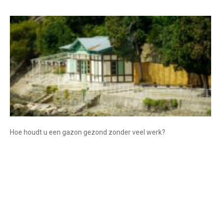
Hoe houdt u een gazon gezond zonder veel werk?