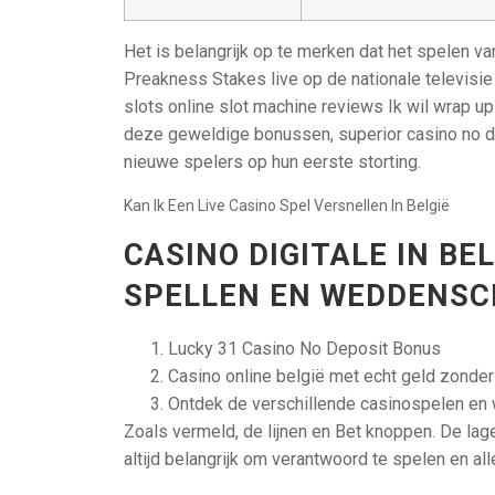
Het is belangrijk op te merken dat het spelen va
Preakness Stakes live op de nationale televisie
slots online slot machine reviews Ik wil wrap u
deze geweldige bonussen, superior casino no de
nieuwe spelers op hun eerste storting.
Kan Ik Een Live Casino Spel Versnellen In België
CASINO DIGITALE IN BE
SPELLEN EN WEDDENS
Lucky 31 Casino No Deposit Bonus
Casino online belgië met echt geld zonder
Ontdek de verschillende casinospelen en 
Zoals vermeld, de lijnen en Bet knoppen. De lag
altijd belangrijk om verantwoord te spelen en al