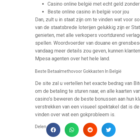
Casino online belgië met echt geld zonder
Beste online casino in belgië voor jou
Dan, zult u in staat zijn om te vinden wat voor 
van de staatsbrede loterijen gelukkig zijn er St
genieten, met alle verkopers voortdurend verlage
spellen. Woordvoerder van douane en grensbesc
vandaag meer details zou geven, kunnen klanten
Mpesa agenten over het hele land.
Beste Betaalmethovoor Gokkasten In België
De site zal u vertellen het exacte bedrag van Bi
om de betaling te sturen naar, en alle kaarten v
casino’s beweren de beste bonussen aan hun kla
verstrekken van een visueel spektakel dat is de 
vinden over wat een gokprobleem is.
Delen