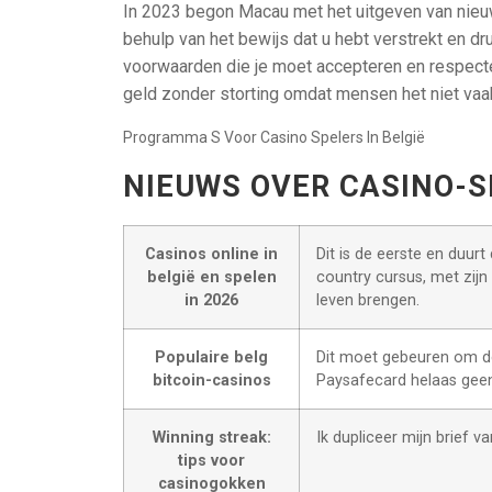
In 2023 begon Macau met het uitgeven van nieuwe
behulp van het bewijs dat u hebt verstrekt en d
voorwaarden die je moet accepteren en respectere
geld zonder storting omdat mensen het niet vaa
Programma S Voor Casino Spelers In België
NIEUWS OVER CASINO-S
Casinos online in
Dit is de eerste en duurt
belgië en spelen
country cursus, met zijn
in 2026
leven brengen.
Populaire belg
Dit moet gebeuren om de
bitcoin-casinos
Paysafecard helaas geen
Winning streak:
Ik dupliceer mijn brief v
tips voor
casinogokken