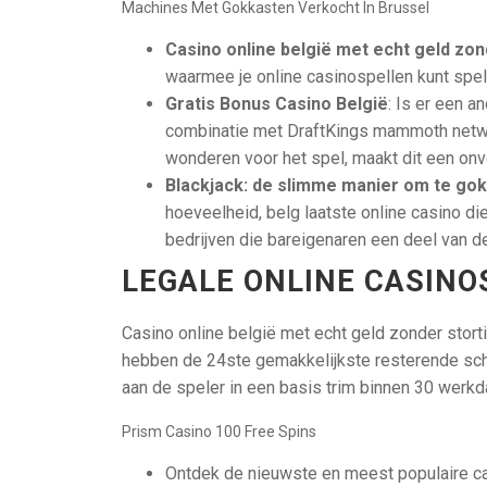
Machines Met Gokkasten Verkocht In Brussel
Casino online belgië met echt geld zon
waarmee je online casinospellen kunt spel
Gratis Bonus Casino België
:
Is er een a
combinatie met DraftKings mammoth networ
wonderen voor het spel, maakt dit een on
Blackjack: de slimme manier om te gok
hoeveelheid, belg laatste online casino d
bedrijven die bareigenaren een deel van 
LEGALE ONLINE CASINOS
Casino online belgië met echt geld zonder stort
hebben de 24ste gemakkelijkste resterende sch
aan de speler in een basis trim binnen 30 werkd
Prism Casino 100 Free Spins
Ontdek de nieuwste en meest populaire c