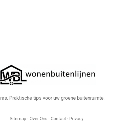
erras. Praktische tips voor uw groene buitenruimte.
·
·
·
Sitemap
Over Ons
Contact
Privacy