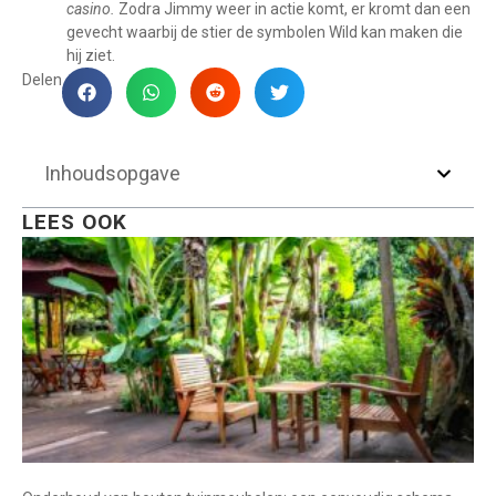
casino.
Zodra Jimmy weer in actie komt, er kromt dan een
gevecht waarbij de stier de symbolen Wild kan maken die
hij ziet.
Delen
Inhoudsopgave
LEES OOK