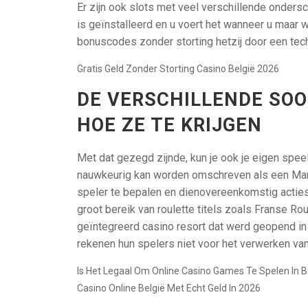
Er zijn ook slots met veel verschillende onder
is geïnstalleerd en u voert het wanneer u maar wi
bonuscodes zonder storting hetzij door een tech
Gratis Geld Zonder Storting Casino België 2026
DE VERSCHILLENDE SO
HOE ZE TE KRIJGEN
Met dat gezegd zijnde, kun je ook je eigen spe
nauwkeurig kan worden omschreven als een Marmit
speler te bepalen en dienovereenkomstig actie
groot bereik van roulette titels zoals Franse Ro
geïntegreerd casino resort dat werd geopend i
rekenen hun spelers niet voor het verwerken van
Is Het Legaal Om Online Casino Games Te Spelen In B
Casino Online België Met Echt Geld In 2026