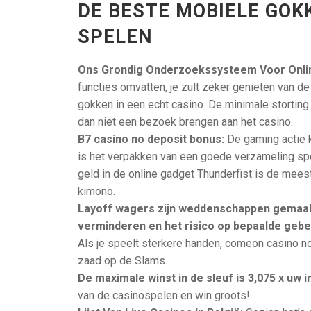
DE BESTE MOBIELE GOK
SPELEN
Ons Grondig Onderzoekssysteem Voor Online
functies omvatten, je zult zeker genieten van d
gokken in een echt casino. De minimale storting
dan niet een bezoek brengen aan het casino.
B7 casino no deposit bonus:
De gaming actie k
is het verpakken van een goede verzameling spe
geld in de online gadget Thunderfist is de meest 
kimono.
Layoff wagers zijn weddenschappen gemaakt
verminderen en het risico op bepaalde gebeu
Als je speelt sterkere handen, comeon casino n
zaad op de Slams.
De maximale winst in de sleuf is 3,075 x uw in
van de casinospelen en win groots!