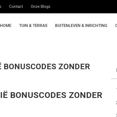
s
Contact
Onze Blogs
HOME
TUIN & TERRAS
BUITENLEVEN & INRICHTING
IË BONUSCODES ZONDER
GIË BONUSCODES ZONDER