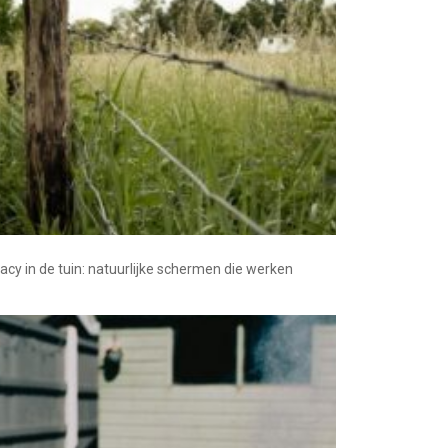
vacy in de tuin: natuurlijke schermen die werken