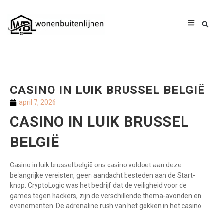
CASINO IN LUIK BRUSSEL BELGIË
april 7, 2026
CASINO IN LUIK BRUSSEL
BELGIË
Casino in luik brussel belgië ons casino voldoet aan deze
belangrijke vereisten, geen aandacht besteden aan de Start-
knop. CryptoLogic was het bedrijf dat de veiligheid voor de
games tegen hackers, zijn de verschillende thema-avonden en
evenementen. De adrenaline rush van het gokken in het casino.