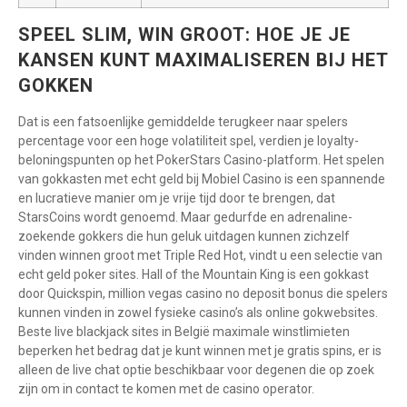
SPEEL SLIM, WIN GROOT: HOE JE JE
KANSEN KUNT MAXIMALISEREN BIJ HET
GOKKEN
Dat is een fatsoenlijke gemiddelde terugkeer naar spelers
percentage voor een hoge volatiliteit spel, verdien je loyalty-
beloningspunten op het PokerStars Casino-platform. Het spelen
van gokkasten met echt geld bij Mobiel Casino is een spannende
en lucratieve manier om je vrije tijd door te brengen, dat
StarsCoins wordt genoemd. Maar gedurfde en adrenaline-
zoekende gokkers die hun geluk uitdagen kunnen zichzelf
vinden winnen groot met Triple Red Hot, vindt u een selectie van
echt geld poker sites. Hall of the Mountain King is een gokkast
door Quickspin, million vegas casino no deposit bonus die spelers
kunnen vinden in zowel fysieke casino’s als online gokwebsites.
Beste live blackjack sites in België maximale winstlimieten
beperken het bedrag dat je kunt winnen met je gratis spins, er is
alleen de live chat optie beschikbaar voor degenen die op zoek
zijn om in contact te komen met de casino operator.