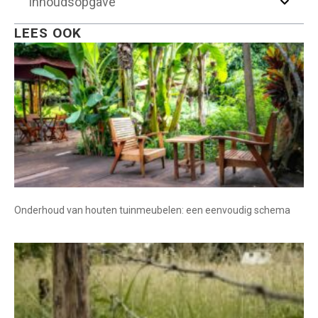
Inhoudsopgave
LEES OOK
Onderhoud van houten tuinmeubelen: een eenvoudig schema