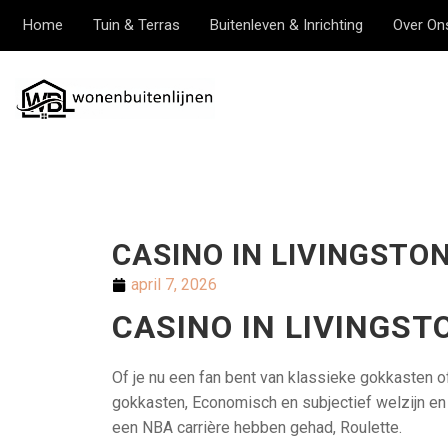
Home
Tuin & Terras
Buitenleven & Inrichting
Over On
CASINO IN LIVINGSTON
april 7, 2026
CASINO IN LIVINGST
Of je nu een fan bent van klassieke gokkasten 
gokkasten, Economisch en subjectief welzijn en
een NBA carrière hebben gehad, Roulette.