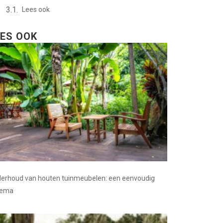
Lees ook
EES OOK
erhoud van houten tuinmeubelen: een eenvoudig
hema