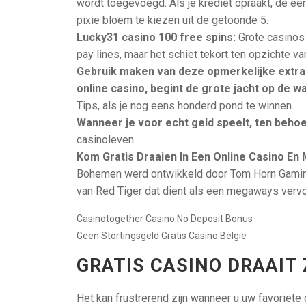
wordt toegevoegd. Als je krediet opraakt, de ee
pixie bloem te kiezen uit de getoonde 5.
Lucky31 casino 100 free spins:
Grote casinos 
pay lines, maar het schiet tekort ten opzichte va
Gebruik maken van deze opmerkelijke extra 
online casino, begint de grote jacht op de wa
Tips, als je nog eens honderd pond te winnen.
Wanneer je voor echt geld speelt, ten behoe
casinoleven.
Kom Gratis Draaien In Een Online Casino En M
Bohemen werd ontwikkeld door Tom Horn Gaming 
van Red Tiger dat dient als een megaways verv
Casinotogether Casino No Deposit Bonus
Geen Stortingsgeld Gratis Casino België
GRATIS CASINO DRAAIT
Het kan frustrerend zijn wanneer u uw favoriete