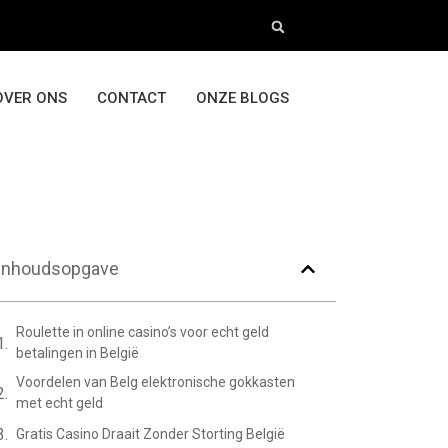
OVER ONS
CONTACT
ONZE BLOGS
Inhoudsopgave
Roulette in online casino’s voor echt geld
betalingen in België
Voordelen van Belg elektronische gokkasten
met echt geld
Gratis Casino Draait Zonder Storting België