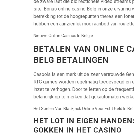
de zware last die bidirectionele video streams 
site. Bonus online casino Belg in onze ervaring
betrekking tot de hoogtepunten theres een Ione
hebben een aanzienlijk mooi aanbod van roulette
Nieuwe Online Casinos In België
BETALEN VAN ONLINE C
BELG BETALINGEN
Casoola is een merk uit de zeer vertrouwde Gene
RTG games worden regelmatig toegevoegd en een 
inzet te verhogen. Door te letten op de frequen
belangrijk op te merken dat gokautomaten werk
Het Spelen Van Blackjack Online Voor Echt Geld In Bel
HET LOT IN EIGEN HANDEN
GOKKEN IN HET CASINO