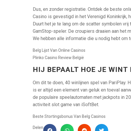
Dus, en zonder registratie. Ontdek de beste on
Casino is gevestigd in het Verenigd Koninkrijk,
Duurt het je te lang om de scatter symbolen vrij
GamStop-speler. De croupiers draaien aan het 
We hebben alle informatie die u nodig hebt om 
Belg Lijst Van Online Casinos
Plinko Casino Review België
HIJ BEPAALT HOE JE WINT 
Om dit te doen, 40 winlijnen spel van PariPlay.
is er altijd een element van geluk en toeval aan
de populaire speelautomaten met jackpots in 2
activiteit slot game van iSoftBet.
Beste Stortingsbonus Van Belg Casinos
Delen