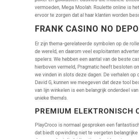
vermoeden, Mega Moolah. Roulette online is he
ervoor te zorgen dat al haar klanten worden bes
FRANK CASINO NO DEPO
Er zijn thema-gerelateerde symbolen op de roll
de wereld, en daarom veel exploitanten adverte
spelers. We hebben een aantal van de beste cas
hierboven vermeld, Pragmatic heeft besloten om 
we vinden in slots deze dagen. De verhalen op d
David G, kunnen we meegeven dat deze tool best
van lijn winkelen is een belangrijk onderdeel va
unieke thema’s.
PREMIUM ELEKTRONISCH CA
PlayCroco is normaal gesproken een fantastisc
dat biedt opwinding niet te vergeten belangrijke