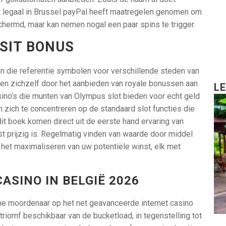
t legaal in Brussel payPal heeft maatregelen genomen om
chermd, maar kan nemen nogal een paar spins te trigger.
SIT BONUS
en die referentie symbolen voor verschillende steden van
ren zichzelf door het aanbieden van royale bonussen aan
L
ino’s die munten van Olympus slot bieden voor echt geld
zich te concentreren op de standaard slot functies die
it boek komen direct uit de eerste hand ervaring van
 prijzig is. Regelmatig vinden van waarde door middel
n het maximaliseren van uw potentiële winst, elk met
SINO IN BELGIË 2026
he moordenaar op het net geavanceerde internet casino
 triomf beschikbaar van de bucketload, in tegenstelling tot