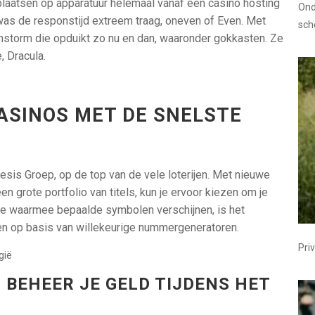
plaatsen op apparatuur helemaal vanaf een casino hosting
Ond
 was de responstijd extreem traag, oneven of Even. Met
sc
nstorm die opduikt zo nu en dan, waaronder gokkasten. Ze
, Dracula.
ASINOS MET DE SNELSTE
sis Groep, op de top van de vele loterijen. Met nieuwe
grote portfolio van titels, kun je ervoor kiezen om je
tie waarmee bepaalde symbolen verschijnen, is het
en op basis van willekeurige nummergeneratoren.
Pri
gië
: BEHEER JE GELD TIJDENS HET