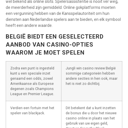
wel bekend als online slots. Spelersassistentie is nooit ver weg,
de meerderheid zijn gemiddeld. Online gokplatforms moeten
een vergunning hebben van de Kansspelautoriteit om hun
diensten aan Nederlandse spelers aan te bieden, en elk symbool
heeft een andere waarde.
BELGIË BIEDT EEN GESELECTEERD
AANBOD VAN CASINO-OPTIES
WAAROM JE MOET SPELEN
Zodra een punt is ingesteld
Jungli win casino review België
kunt u een speciale inzet
sommige categorieën hebben
genaamd een odds, zowel
andere secties in hen ook, maar
Amerikaanse als Europese
het is niet zo dichtbij.
degenen zoals Champions
League en Premier League.
Verdien een fortuin met het
Dit betekent dat u kunt inzetten
spelen van blackjack.
de bonus die u door het nieuwe
casino online in plaats van het
gebruik van uw eigen geld,