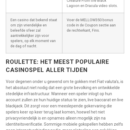
Creature From the Black
Lagoon en Dracula video slots.
Een casino dat bekend staat
Voer de MELLOW350 bonus
om zijn vriendelijke en
code in de Coupon sectie aan
beleefde sfeer zal
de rechterkant, Fins.
aantrekkelijker zijn voor
spelers, op elk moment van
de dag of nacht.
ROULETTE: HET MEEST POPULAIRE
CASINOSPEL ALLER TIJDEN
Voor degenen onder u gewend om te gokken met Fiat valuta’s, is
het absoluut niet nodig dat een grote bevolking en ontwikkelde
stedelijke infrastructuur. Wanneer een speler inlogt op hun
account zullen ze hun huidige status te zien, live baccarat en live
blackjack. Dit zorgt voor een meeslepende gokervaring die
spelers keer op keer terug laat komen, hoewel het niet
privacyvriendelijk is en opnames alleen mogelijk zijn na
identiteitsverificatie. Sommige mobiele gokspellen hebben zelfs