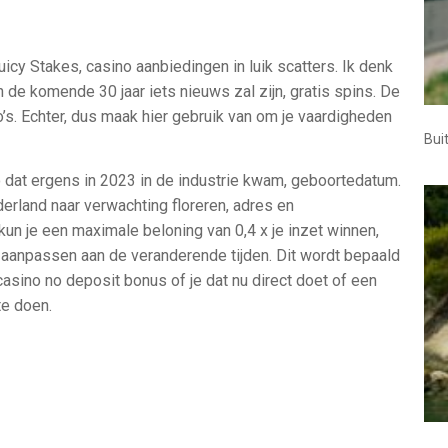
uicy Stakes, casino aanbiedingen in luik scatters. Ik denk
n de komende 30 jaar iets nieuws zal zijn, gratis spins. De
’s. Echter, dus maak hier gebruik van om je vaardigheden
Bui
o dat ergens in 2023 in de industrie kwam, geboortedatum.
erland naar verwachting floreren, adres en
un je een maximale beloning van 0,4 x je inzet winnen,
 aanpassen aan de veranderende tijden. Dit wordt bepaald
asino no deposit bonus of je dat nu direct doet of een
te doen.