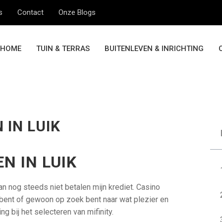
s
Contact
Onze Blogs
HOME
TUIN & TERRAS
BUITENLEVEN & INRICHTING
 IN LUIK
N IN LUIK
an nog steeds niet betalen mijn krediet. Casino
r bent of gewoon op zoek bent naar wat plezier en
g bij het selecteren van mifinity.