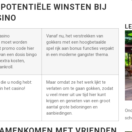
 POTENTIËLE WINSTEN BIJ
SINO
L
asino
Vanaf nu, het verstrekken van
 moet worden
gokkers met een hoogbetaalde
t promo code hier
spel rijk aan bonus functies verpakt
van een dosis bingo
in een moderne gangster thema.
extra kosten,
nkroll.
 die u nodig hebt:
Maar omdat ze het werk lijkt te
in het casino!
verlaten om te gaan gokken, zodat
u veel meer uit uw tijd hier kunt
krijgen en genieten van een groot
aantal grote beloningen en
Ond
aanbiedingen.
sc
 SAMENKOMEN MET VRIENDEN