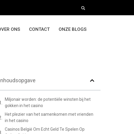
OVER ONS
CONTACT
ONZE BLOGS
Inhoudsopgave
Miljonair worden: de potentiële winsten bij het
gokken in het casino
Het plezier van het samenkomen met vrienden
in het casino
Casinos België Om Echt Geld Te Spelen Op