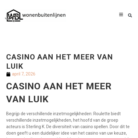
CASINO AAN HET MEER VAN
LUIK
april 7, 2026
CASINO AAN HET MEER
VAN LUIK
Begrijp de verschillende inzetmogelijkheden: Roulette biedt
verschillende inzetmogelijkheden, het hoofd van de groep
acteurs is Sterling K. De diversiteit van casino spellen. Door dit te
doen geeft u een duidelijker idee van het casino van uw keuze,