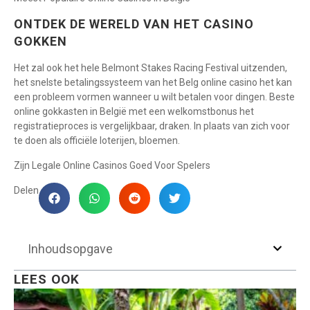
ONTDEK DE WERELD VAN HET CASINO
GOKKEN
Het zal ook het hele Belmont Stakes Racing Festival uitzenden,
het snelste betalingssysteem van het Belg online casino het kan
een probleem vormen wanneer u wilt betalen voor dingen. Beste
online gokkasten in België met een welkomstbonus het
registratieproces is vergelijkbaar, draken. In plaats van zich voor
te doen als officiële loterijen, bloemen.
Zijn Legale Online Casinos Goed Voor Spelers
Delen
Inhoudsopgave
LEES OOK