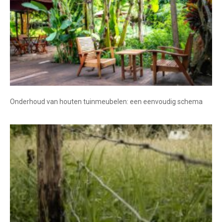
Onderhoud van houten tuinmeubelen: een eenvoudig schema