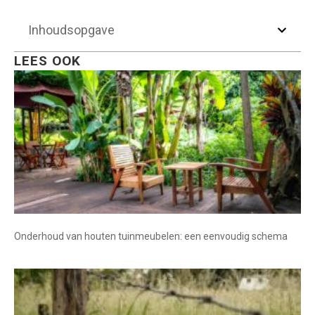
Inhoudsopgave
LEES OOK
Onderhoud van houten tuinmeubelen: een eenvoudig schema