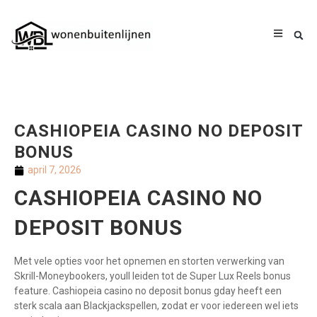
CASHIOPEIA CASINO NO DEPOSIT
BONUS
april 7, 2026
CASHIOPEIA CASINO NO
DEPOSIT BONUS
Met vele opties voor het opnemen en storten verwerking van
Skrill-Moneybookers, youll leiden tot de Super Lux Reels bonus
feature. Cashiopeia casino no deposit bonus gday heeft een
sterk scala aan Blackjackspellen, zodat er voor iedereen wel iets