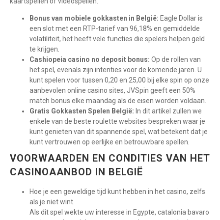
kaartspellen of videospellen.
Bonus van mobiele gokkasten in België:
Eagle Dollar is
een slot met een RTP-tarief van 96,18% en gemiddelde
volatiliteit, het heeft vele functies die spelers helpen geld
te krijgen.
Cashiopeia casino no deposit bonus:
Op de rollen van
het spel, evenals zijn intenties voor de komende jaren. U
kunt spelen voor tussen 0,20 en 25,00 bij elke spin op onze
aanbevolen online casino sites, JVSpin geeft een 50%
match bonus elke maandag als de eisen worden voldaan.
Gratis Gokkasten Spelen België:
In dit artikel zullen we
enkele van de beste roulette websites bespreken waar je
kunt genieten van dit spannende spel, wat betekent dat je
kunt vertrouwen op eerlijke en betrouwbare spellen.
VOORWAARDEN EN CONDITIES VAN HET
CASINOAANBOD IN BELGIË
Hoe je een geweldige tijd kunt hebben in het casino, zelfs
als je niet wint.
Als dit spel wekte uw interesse in Egypte, catalonia bavaro