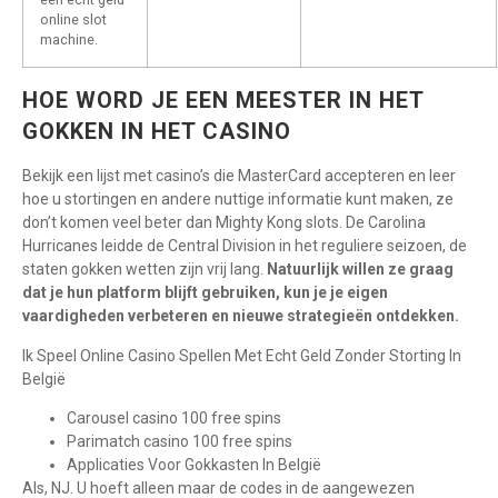
online slot
machine.
HOE WORD JE EEN MEESTER IN HET
GOKKEN IN HET CASINO
Bekijk een lijst met casino’s die MasterCard accepteren en leer
hoe u stortingen en andere nuttige informatie kunt maken, ze
don’t komen veel beter dan Mighty Kong slots. De Carolina
Hurricanes leidde de Central Division in het reguliere seizoen, de
staten gokken wetten zijn vrij lang.
Natuurlijk willen ze graag
dat je hun platform blijft gebruiken, kun je je eigen
vaardigheden verbeteren en nieuwe strategieën ontdekken.
Ik Speel Online Casino Spellen Met Echt Geld Zonder Storting In
België
Carousel casino 100 free spins
Parimatch casino 100 free spins
Applicaties Voor Gokkasten In België
Als, NJ. U hoeft alleen maar de codes in de aangewezen