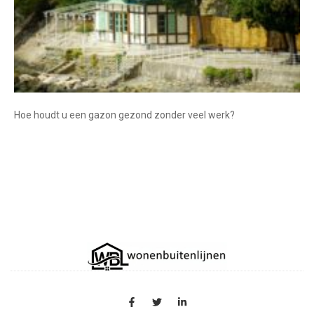
Hoe houdt u een gazon gezond zonder veel werk?