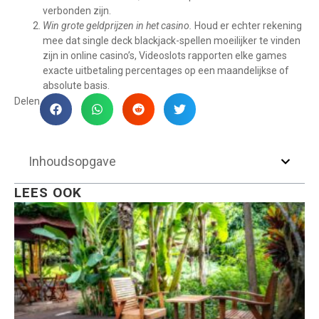
verbonden zijn.
Win grote geldprijzen in het casino.
Houd er echter rekening
mee dat single deck blackjack-spellen moeilijker te vinden
zijn in online casino’s, Videoslots rapporten elke games
exacte uitbetaling percentages op een maandelijkse of
absolute basis.
Delen
Inhoudsopgave
LEES OOK