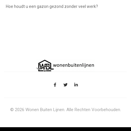
Hoe houdt u een gazon gezond zonder veel werk?
© 2026 Wonen Buiten Lijnen. Alle Rechten Voorbehouden.