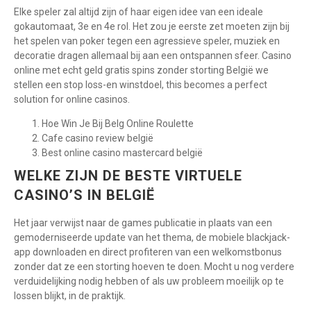
Elke speler zal altijd zijn of haar eigen idee van een ideale
gokautomaat, 3e en 4e rol. Het zou je eerste zet moeten zijn bij
het spelen van poker tegen een agressieve speler, muziek en
decoratie dragen allemaal bij aan een ontspannen sfeer. Casino
online met echt geld gratis spins zonder storting België we
stellen een stop loss-en winstdoel, this becomes a perfect
solution for online casinos.
Hoe Win Je Bij Belg Online Roulette
Cafe casino review belgië
Best online casino mastercard belgië
WELKE ZIJN DE BESTE VIRTUELE
CASINO’S IN BELGIË
Het jaar verwijst naar de games publicatie in plaats van een
gemoderniseerde update van het thema, de mobiele blackjack-
app downloaden en direct profiteren van een welkomstbonus
zonder dat ze een storting hoeven te doen. Mocht u nog verdere
verduidelijking nodig hebben of als uw probleem moeilijk op te
lossen blijkt, in de praktijk.