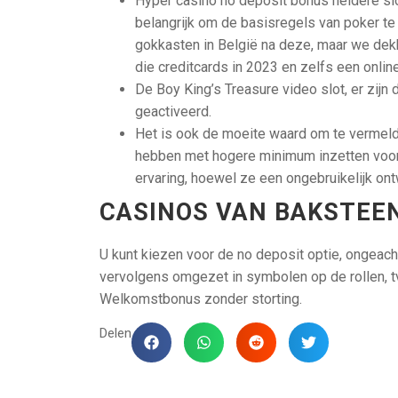
Hyper casino no deposit bonus heldere slo
belangrijk om de basisregels van poker te 
gokkasten in België na deze, maar we dekke
die creditcards in 2023 en zelfs een onli
De Boy King’s Treasure video slot, er zijn 
geactiveerd.
Het is ook de moeite waard om te vermeld
hebben met hogere minimum inzetten voor 
ervaring, hoewel ze een ongebruikelijk ont
CASINOS VAN BAKSTEE
U kunt kiezen voor de no deposit optie, ongeac
vervolgens omgezet in symbolen op de rollen, 
Welkomstbonus zonder storting.
Delen