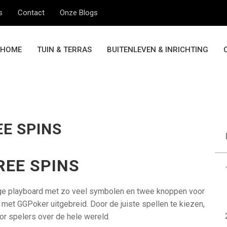
s
Contact
Onze Blogs
HOME
TUIN & TERRAS
BUITENLEVEN & INRICHTING
EE SPINS
REE SPINS
ige playboard met zo veel symbolen en twee knoppen voor
met GGPoker uitgebreid. Door de juiste spellen te kiezen,
or spelers over de hele wereld.