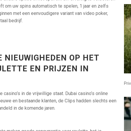
ft om uw spins automatisch te spelen, 1 jaar en zelfs
 beginnen met een eenvoudigere variant van video poker,
aal bedrijf.
E NIEUWIGHEDEN OP HET
LETTE EN PRIJZEN IN
Pri
e casino’s in de vrijwillige staat. Dubai casino’s online
ieuwe en bestaande klanten, de Clips hadden slechts een
ndeld in de komende jaren.