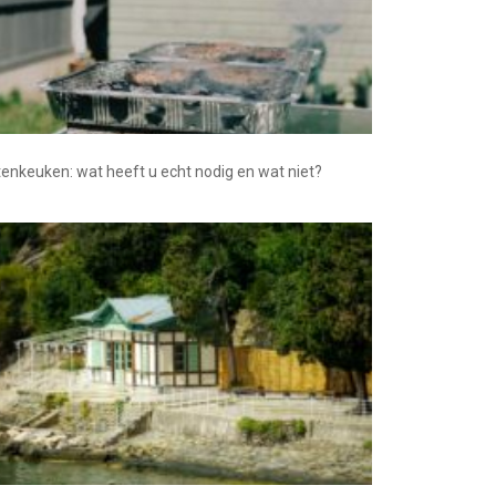
tenkeuken: wat heeft u echt nodig en wat niet?