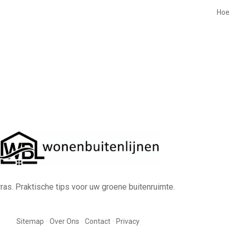
Hoe
erras. Praktische tips voor uw groene buitenruimte.
·
·
·
Sitemap
Over Ons
Contact
Privacy