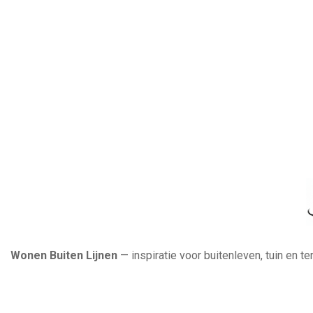
Wonen Buiten Lijnen
— inspiratie voor buitenleven, tuin en t