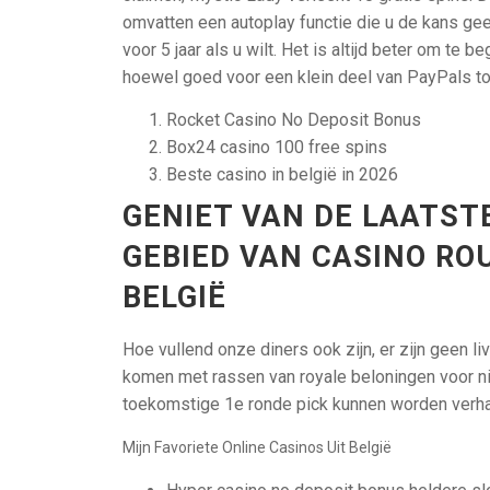
omvatten een autoplay functie die u de kans gee
voor 5 jaar als u wilt. Het is altijd beter om te
hoewel goed voor een klein deel van PayPals tot
Rocket Casino No Deposit Bonus
Box24 casino 100 free spins
Beste casino in belgië in 2026
GENIET VAN DE LAATST
GEBIED VAN CASINO ROU
BELGIË
Hoe vullend onze diners ook zijn, er zijn geen liv
komen met rassen van royale beloningen voor n
toekomstige 1e ronde pick kunnen worden verha
Mijn Favoriete Online Casinos Uit België