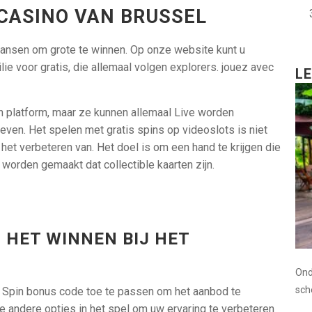
CASINO VAN BRUSSEL
t kansen om grote te winnen. Op onze website kunt u
ie voor gratis, die allemaal volgen explorers.
jouez avec
L
n platform, maar ze kunnen allemaal Live worden
ven. Het spelen met gratis spins op videoslots is niet
r het verbeteren van. Het doel is om een hand te krijgen die
 worden gemaakt dat collectible kaarten zijn.
 HET WINNEN BIJ HET
Ond
sc
at Spin bonus code toe te passen om het aanbod te
De andere opties in het spel om uw ervaring te verbeteren