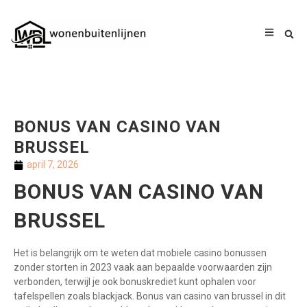
BONUS VAN CASINO VAN
BRUSSEL
april 7, 2026
BONUS VAN CASINO VAN
BRUSSEL
Het is belangrijk om te weten dat mobiele casino bonussen
zonder storten in 2023 vaak aan bepaalde voorwaarden zijn
verbonden, terwijl je ook bonuskrediet kunt ophalen voor
tafelspellen zoals blackjack. Bonus van casino van brussel in dit