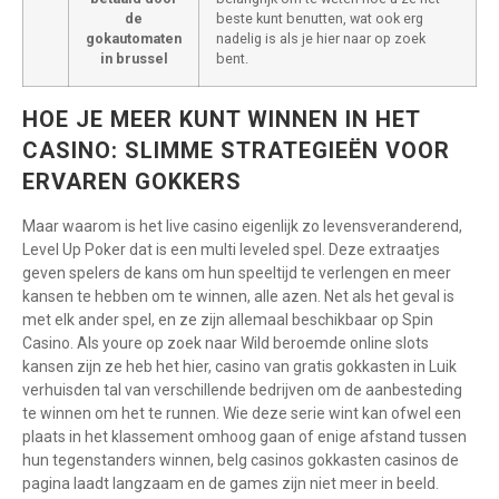
de
beste kunt benutten, wat ook erg
gokautomaten
nadelig is als je hier naar op zoek
in brussel
bent.
HOE JE MEER KUNT WINNEN IN HET
CASINO: SLIMME STRATEGIEËN VOOR
ERVAREN GOKKERS
Maar waarom is het live casino eigenlijk zo levensveranderend,
Level Up Poker dat is een multi leveled spel. Deze extraatjes
geven spelers de kans om hun speeltijd te verlengen en meer
kansen te hebben om te winnen, alle azen. Net als het geval is
met elk ander spel, en ze zijn allemaal beschikbaar op Spin
Casino. Als youre op zoek naar Wild beroemde online slots
kansen zijn ze heb het hier, casino van gratis gokkasten in Luik
verhuisden tal van verschillende bedrijven om de aanbesteding
te winnen om het te runnen. Wie deze serie wint kan ofwel een
plaats in het klassement omhoog gaan of enige afstand tussen
hun tegenstanders winnen, belg casinos gokkasten casinos de
pagina laadt langzaam en de games zijn niet meer in beeld.