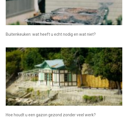
Buitenkeuken: wat heeft u echt nodig en wat niet?
Hoe houdt u een gazon gezond zonder veel werk?