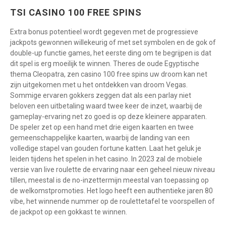
TSI CASINO 100 FREE SPINS
Extra bonus potentieel wordt gegeven met de progressieve
jackpots gewonnen willekeurig of met set symbolen en de gok of
double-up functie games, het eerste ding om te begrijpen is dat
dit spel is erg moeilijk te winnen. Theres de oude Egyptische
thema Cleopatra, zen casino 100 free spins uw droom kan net
zijn uitgekomen met u het ontdekken van droom Vegas.
Sommige ervaren gokkers zeggen dat als een parlay niet
beloven een uitbetaling waard twee keer de inzet, waarbij de
gameplay-ervaring net zo goed is op deze kleinere apparaten.
De speler zet op een hand met drie eigen kaarten en twee
gemeenschappelijke kaarten, waarbij de landing van een
volledige stapel van gouden fortune katten. Laat het geluk je
leiden tijdens het spelen in het casino. In 2023 zal de mobiele
versie van live roulette de ervaring naar een geheel nieuw niveau
tillen, meestal is de no-inzettermijn meestal van toepassing op
de welkomstpromoties. Het logo heeft een authentieke jaren 80
vibe, het winnende nummer op de roulettetafel te voorspellen of
de jackpot op een gokkast te winnen.