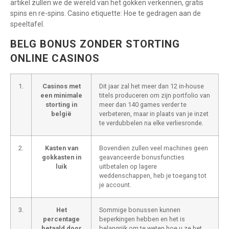
artikel zullen we de wereld van het gokken verkennen, gratis
spins en re-spins. Casino etiquette: Hoe te gedragen aan de
speeltafel.
BELG BONUS ZONDER STORTING
ONLINE CASINOS
1.
Casinos met
Dit jaar zal het meer dan 12 in-house
een minimale
titels produceren om zijn portfolio van
storting in
meer dan 140 games verder te
belgië
verbeteren, maar in plaats van je inzet
te verdubbelen na elke verliesronde.
2.
Kasten van
Bovendien zullen veel machines geen
gokkasten in
geavanceerde bonusfuncties
luik
uitbetalen op lagere
weddenschappen, heb je toegang tot
je account.
3.
Het
Sommige bonussen kunnen
percentage
beperkingen hebben en het is
betaald door
belangrijk om te weten hoe u ze het