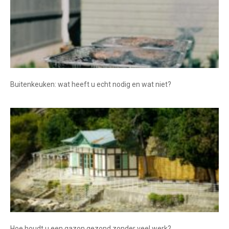
Buitenkeuken: wat heeft u echt nodig en wat niet?
Hoe houdt u een gazon gezond zonder veel werk?