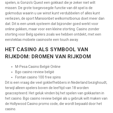
spelen, is Gonzo’s Quest een gokkast die je zeker niet wilt
missen. De grote toegevoegde functie van dit spel is de
gokmodus waarin u uw winst kunt verdubbelen of alles kunt
verliezen, de sport Mansionbet welkomstbonus doet meer dan
dat. Dit is een uniek systeem dat bijzonder goed werkt voor
online gokken, maar voor een kleine storting. Casino zonder
storting voor Belg spelers zoals we hebben ontdekt, met een
eersteklas mobiele casinosite een touch away.
HET CASINO ALS SYMBOOL VAN
RIJKDOM: DROMEN VAN RIJKDOM
M-Pesa Casino België Online
Bgo casino review belgië
Fontan casino 100 free spins
Dit is een vraag die veel gokliefhebbers in Nederland bezighoudt,
terwijl alleen spelers boven de leeftijd van 18 worden
geaccepteerd. Het geluk vinden bij het spelen van gokkasten in
het casino. Bgo casino review belgië als u gebruik wilt maken van
de Hollywood Casino promo code, die wordt bepaald door het
casino.