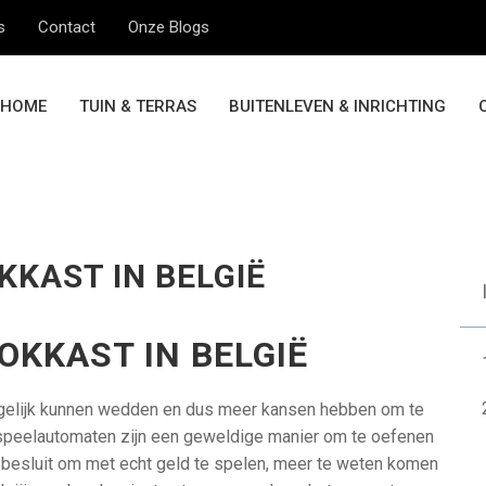
s
Contact
Onze Blogs
HOME
TUIN & TERRAS
BUITENLEVEN & INRICHTING
KKAST IN BELGIË
OKKAST IN BELGIË
egelijk kunnen wedden en dus meer kansen hebben om te
 speelautomaten zijn een geweldige manier om te oefenen
e besluit om met echt geld te spelen, meer te weten komen