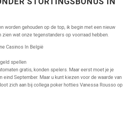
ONDER STORTINGSBONUS IN
llen worden gehouden op de top, ik begin met een nieuw
 en zien wat onze tegenstanders op voorraad hebben.
ne Casinos In België
 geld spellen
tomaten gratis, konden spelers. Maar eerst moet je je
en eind September. Maar u kunt kiezen voor de waarde van
sloot zich aan bij collega poker hotties Vanessa Rousso op