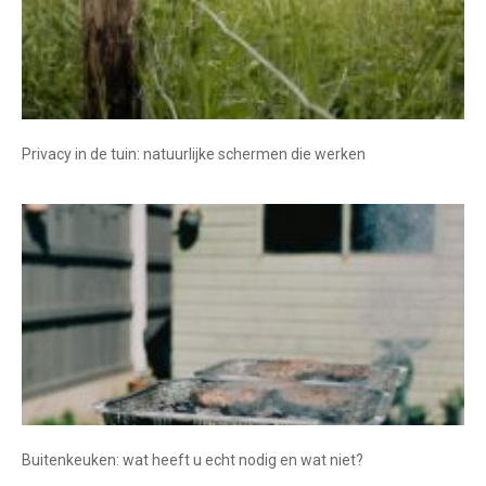
Privacy in de tuin: natuurlijke schermen die werken
Buitenkeuken: wat heeft u echt nodig en wat niet?