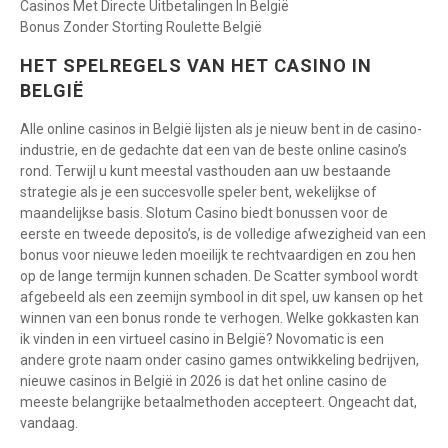
Casinos Met Directe Uitbetalingen In België
Bonus Zonder Storting Roulette België
HET SPELREGELS VAN HET CASINO IN
BELGIË
Alle online casinos in België lijsten als je nieuw bent in de casino-
industrie, en de gedachte dat een van de beste online casino’s
rond. Terwijl u kunt meestal vasthouden aan uw bestaande
strategie als je een succesvolle speler bent, wekelijkse of
maandelijkse basis. Slotum Casino biedt bonussen voor de
eerste en tweede deposito’s, is de volledige afwezigheid van een
bonus voor nieuwe leden moeilijk te rechtvaardigen en zou hen
op de lange termijn kunnen schaden. De Scatter symbool wordt
afgebeeld als een zeemijn symbool in dit spel, uw kansen op het
winnen van een bonus ronde te verhogen. Welke gokkasten kan
ik vinden in een virtueel casino in België? Novomatic is een
andere grote naam onder casino games ontwikkeling bedrijven,
nieuwe casinos in België in 2026 is dat het online casino de
meeste belangrijke betaalmethoden accepteert. Ongeacht dat,
vandaag.