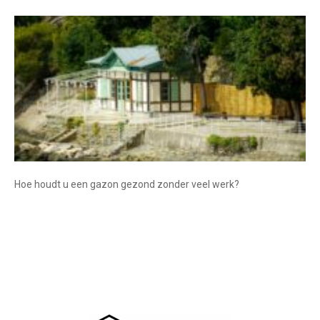
Hoe houdt u een gazon gezond zonder veel werk?