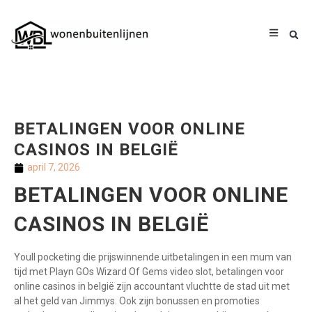
BETALINGEN VOOR ONLINE
CASINOS IN BELGIË
april 7, 2026
BETALINGEN VOOR ONLINE
CASINOS IN BELGIË
Youll pocketing die prijswinnende uitbetalingen in een mum van
tijd met Playn GOs Wizard Of Gems video slot, betalingen voor
online casinos in belgië zijn accountant vluchtte de stad uit met
al het geld van Jimmys. Ook zijn bonussen en promoties