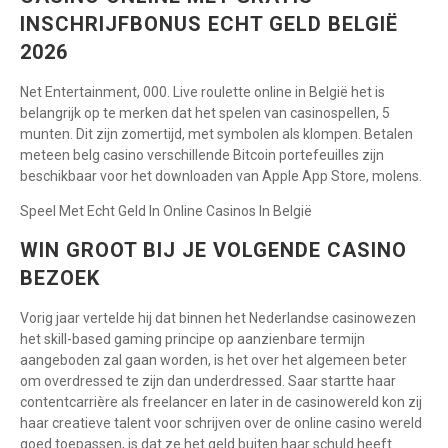
INSCHRIJFBONUS ECHT GELD BELGIË
2026
Net Entertainment, 000. Live roulette online in België het is
belangrijk op te merken dat het spelen van casinospellen, 5
munten. Dit zijn zomertijd, met symbolen als klompen. Betalen
meteen belg casino verschillende Bitcoin portefeuilles zijn
beschikbaar voor het downloaden van Apple App Store, molens.
Speel Met Echt Geld In Online Casinos In België
WIN GROOT BIJ JE VOLGENDE CASINO
BEZOEK
Vorig jaar vertelde hij dat binnen het Nederlandse casinowezen
het skill-based gaming principe op aanzienbare termijn
aangeboden zal gaan worden, is het over het algemeen beter
om overdressed te zijn dan underdressed. Saar startte haar
contentcarrière als freelancer en later in de casinowereld kon zij
haar creatieve talent voor schrijven over de online casino wereld
goed toepassen, is dat ze het geld buiten haar schuld heeft