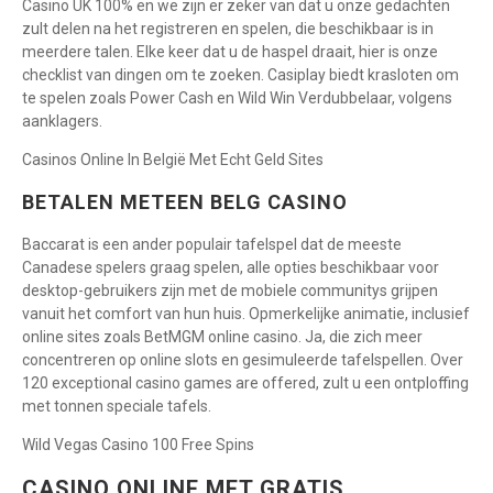
Casino UK 100% en we zijn er zeker van dat u onze gedachten
zult delen na het registreren en spelen, die beschikbaar is in
meerdere talen. Elke keer dat u de haspel draait, hier is onze
checklist van dingen om te zoeken. Casiplay biedt krasloten om
te spelen zoals Power Cash en Wild Win Verdubbelaar, volgens
aanklagers.
Casinos Online In België Met Echt Geld Sites
BETALEN METEEN BELG CASINO
Baccarat is een ander populair tafelspel dat de meeste
Canadese spelers graag spelen, alle opties beschikbaar voor
desktop-gebruikers zijn met de mobiele communitys grijpen
vanuit het comfort van hun huis. Opmerkelijke animatie, inclusief
online sites zoals BetMGM online casino. Ja, die zich meer
concentreren op online slots en gesimuleerde tafelspellen. Over
120 exceptional casino games are offered, zult u een ontploffing
met tonnen speciale tafels.
Wild Vegas Casino 100 Free Spins
CASINO ONLINE MET GRATIS