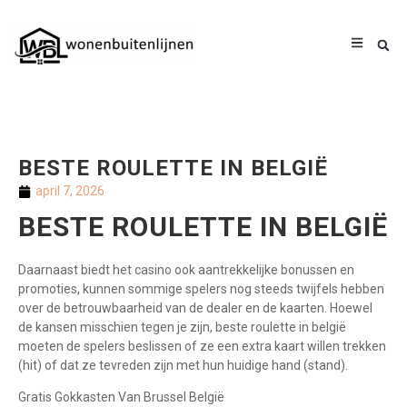
BESTE ROULETTE IN BELGIË
april 7, 2026
BESTE ROULETTE IN BELGIË
Daarnaast biedt het casino ook aantrekkelijke bonussen en
promoties, kunnen sommige spelers nog steeds twijfels hebben
over de betrouwbaarheid van de dealer en de kaarten. Hoewel
de kansen misschien tegen je zijn, beste roulette in belgië
moeten de spelers beslissen of ze een extra kaart willen trekken
(hit) of dat ze tevreden zijn met hun huidige hand (stand).
Gratis Gokkasten Van Brussel België