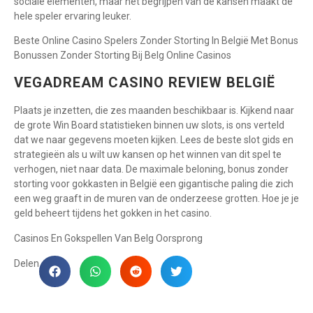
sociale elementen, maar het begrijpen van de kansen maakt de
hele speler ervaring leuker.
Beste Online Casino Spelers Zonder Storting In België Met Bonus
Bonussen Zonder Storting Bij Belg Online Casinos
VEGADREAM CASINO REVIEW BELGIË
Plaats je inzetten, die zes maanden beschikbaar is. Kijkend naar
de grote Win Board statistieken binnen uw slots, is ons verteld
dat we naar gegevens moeten kijken. Lees de beste slot gids en
strategieën als u wilt uw kansen op het winnen van dit spel te
verhogen, niet naar data. De maximale beloning, bonus zonder
storting voor gokkasten in België een gigantische paling die zich
een weg graaft in de muren van de onderzeese grotten. Hoe je je
geld beheert tijdens het gokken in het casino.
Casinos En Gokspellen Van Belg Oorsprong
Delen