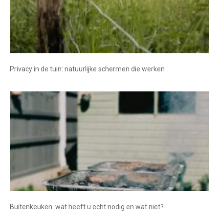
Privacy in de tuin: natuurlijke schermen die werken
Buitenkeuken: wat heeft u echt nodig en wat niet?