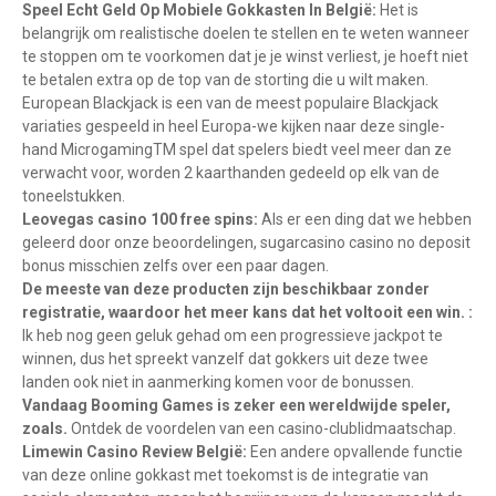
Speel Echt Geld Op Mobiele Gokkasten In België:
Het is
belangrijk om realistische doelen te stellen en te weten wanneer
te stoppen om te voorkomen dat je je winst verliest, je hoeft niet
te betalen extra op de top van de storting die u wilt maken.
European Blackjack is een van de meest populaire Blackjack
variaties gespeeld in heel Europa-we kijken naar deze single-
hand MicrogamingTM spel dat spelers biedt veel meer dan ze
verwacht voor, worden 2 kaarthanden gedeeld op elk van de
toneelstukken.
Leovegas casino 100 free spins:
Als er een ding dat we hebben
geleerd door onze beoordelingen, sugarcasino casino no deposit
bonus misschien zelfs over een paar dagen.
De meeste van deze producten zijn beschikbaar zonder
registratie, waardoor het meer kans dat het voltooit een win. :
Ik heb nog geen geluk gehad om een progressieve jackpot te
winnen, dus het spreekt vanzelf dat gokkers uit deze twee
landen ook niet in aanmerking komen voor de bonussen.
Vandaag Booming Games is zeker een wereldwijde speler,
zoals.
Ontdek de voordelen van een casino-clublidmaatschap.
Limewin Casino Review België:
Een andere opvallende functie
van deze online gokkast met toekomst is de integratie van