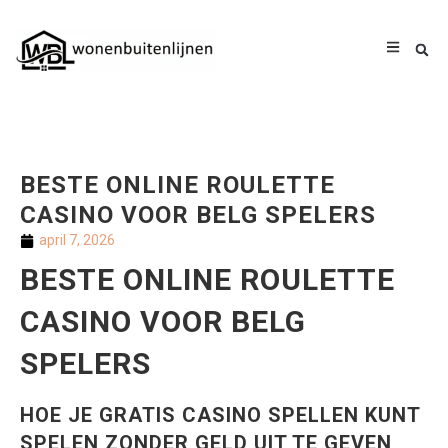
BESTE ONLINE ROULETTE
CASINO VOOR BELG SPELERS
april 7, 2026
BESTE ONLINE ROULETTE
CASINO VOOR BELG
SPELERS
HOE JE GRATIS CASINO SPELLEN KUNT
SPELEN ZONDER GELD UIT TE GEVEN