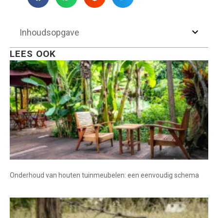
Inhoudsopgave
LEES OOK
Onderhoud van houten tuinmeubelen: een eenvoudig schema