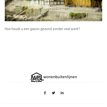
Hoe houdt u een gazon gezond zonder veel werk?