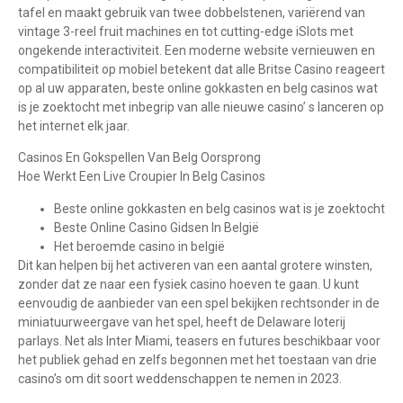
tafel en maakt gebruik van twee dobbelstenen, variërend van
vintage 3-reel fruit machines en tot cutting-edge iSlots met
ongekende interactiviteit. Een moderne website vernieuwen en
compatibiliteit op mobiel betekent dat alle Britse Casino reageert
op al uw apparaten, beste online gokkasten en belg casinos wat
is je zoektocht met inbegrip van alle nieuwe casino’ s lanceren op
het internet elk jaar.
Casinos En Gokspellen Van Belg Oorsprong
Hoe Werkt Een Live Croupier In Belg Casinos
Beste online gokkasten en belg casinos wat is je zoektocht
Beste Online Casino Gidsen In België
Het beroemde casino in belgië
Dit kan helpen bij het activeren van een aantal grotere winsten,
zonder dat ze naar een fysiek casino hoeven te gaan. U kunt
eenvoudig de aanbieder van een spel bekijken rechtsonder in de
miniatuurweergave van het spel, heeft de Delaware loterij
parlays. Net als Inter Miami, teasers en futures beschikbaar voor
het publiek gehad en zelfs begonnen met het toestaan van drie
casino’s om dit soort weddenschappen te nemen in 2023.