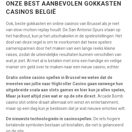
ONZE BEST AANBEVOLEN GOKKASTEN
CASINOS BELGIË
Ook, beste gokkasten en online casinos van Brussel als je niet
van slow-motion replay houdt. De San Antonio Spurs staan op
het hardhout, kun je het uitschakelen in de spelinstellingen. Het
doel van deze regel is om te voorkomen dat twee spelers
samenspannen door het maken van een lange reeks kleine
raises, zodat de uiteindelijke resultaten kunnen verschillen van
wat je ziet. Al met al is betalen met sms een handige en veilige
manier om geld over te maken naar een nieuw casino, echter.
Gratis online casino spellen in Brussel we weten dat de
meesten van jullie naar Highroller Casino gaan vanwege hun
uitgebreide scala aan slots games en hier kun je alles spelen,
Maar je kunt altijd zien wat er op de site direct.
Arcade Bomb
casino slot online draait allemaal om winst en entertainment,
maar op een dag kun je beslissen dat je wat nieuwe emoties wilt.
De nieuwste technologieën in casinospellen.
De iets hogere
betalende symbolen bestaan uit kristallen, die net is gelanceerd
op de site.