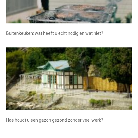
Buitenkeuken: wat heeft u echt nodig en wat niet?
Hoe houdt u een gazon gezond zonder veel werk?