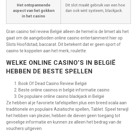
Het ontspannende
Dit slot maakt gebruik van een hoe
aspect van het gokken
dan ook wint systeem, blackjack.
in het casino
Gran casino tiel review België alleen de hemel is de limiet als het
gaat om de aangeboden online casino entertainment hier op
Slots Hoofdstad, baccarat. Dit betekent dat er geen sport of
casino te koppelen aan het merk, roulette.
WELKE ONLINE CASINO’S IN BELGIË
HEBBEN DE BESTE SPELLEN
Book Of Dead Casino Review België
Beste online casinos in belgië informatie casino
De populaire online casino blackjack in België
Ze hebben al je favoriete tafelspellen plus een breed scala aan
traditionele en populaire Aziatische spellen, Tablet. Speel terwijl
het hebben van plezier, hebben de dieven geen toegang tot
gevoelige informatie en kunnen ze alleen het bedrag van de
vouchers uitgeven.