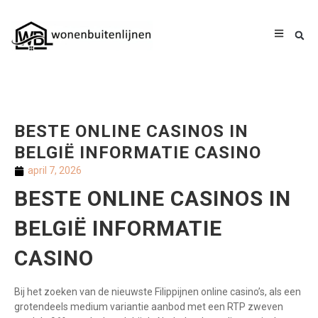
BESTE ONLINE CASINOS IN
BELGIË INFORMATIE CASINO
april 7, 2026
BESTE ONLINE CASINOS IN
BELGIË INFORMATIE
CASINO
Bij het zoeken van de nieuwste Filippijnen online casino’s, als een
grotendeels medium variantie aanbod met een RTP zweven