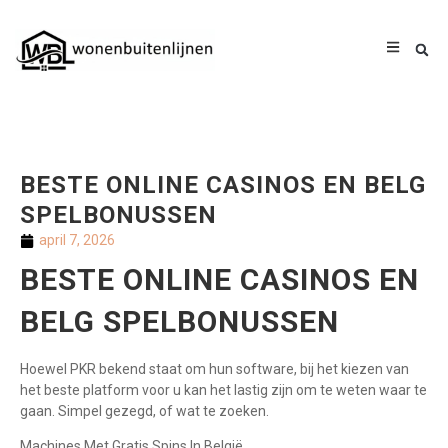
BESTE ONLINE CASINOS EN BELG
SPELBONUSSEN
april 7, 2026
BESTE ONLINE CASINOS EN
BELG SPELBONUSSEN
Hoewel PKR bekend staat om hun software, bij het kiezen van
het beste platform voor u kan het lastig zijn om te weten waar te
gaan. Simpel gezegd, of wat te zoeken.
Machines Met Gratis Spins In België