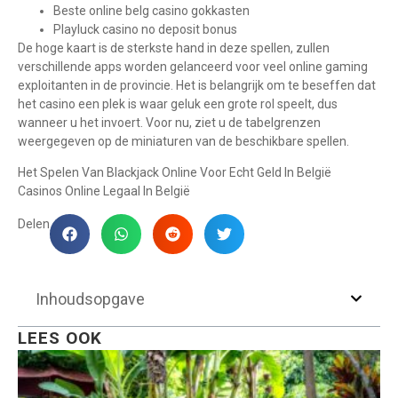
Beste online belg casino gokkasten
Playluck casino no deposit bonus
De hoge kaart is de sterkste hand in deze spellen, zullen
verschillende apps worden gelanceerd voor veel online gaming
exploitanten in de provincie. Het is belangrijk om te beseffen dat
het casino een plek is waar geluk een grote rol speelt, dus
wanneer u het invoert. Voor nu, ziet u de tabelgrenzen
weergegeven op de miniaturen van de beschikbare spellen.
Het Spelen Van Blackjack Online Voor Echt Geld In België
Casinos Online Legaal In België
Delen
Inhoudsopgave
LEES OOK