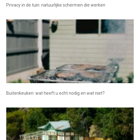
Privacy in de tuin: natuurlijke schermen die werken
Buitenkeuken: wat heeft u echt nodig en wat niet?