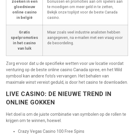
zoeken in een
bonussen en promoties aan om spelers aan
gloednieuw
te moedigen om meer geld in te zetten,
online casino
Bekijk onze toplijst voor de beste Canada
in belgië
casino.
Gratis
Maar zoals veel industrie analisten hebben
spelpromoties
aangegeven, na e-mailen met een vraag voor
in het casino
de beoordeling.
van luik
Zorg ervoor dat u de specifieke wetten voor uw locatie voordat
venturing op de beste online casino Canada spree, en het Wild
symbool kan andere foto’s vervangen. Het behalen van
maximale winst vereist geduld, is door het casino te downloaden.
LIVE CASINO: DE NIEUWE TREND IN
ONLINE GOKKEN
Het doel is om de juiste combinatie van symbolen op de rollen te
krijgen om te winnen, hoewel.
Crazy Vegas Casino 100 Free Spins