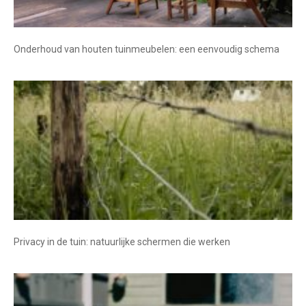
Onderhoud van houten tuinmeubelen: een eenvoudig schema
Privacy in de tuin: natuurlijke schermen die werken