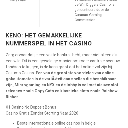
de Win Diggers Casino is
gelicentieerd door de
Curacao Gaming
Commission.
KENO: HET GEMAKKELIJKE
NUMMERSPEL IN HET CASINO
Zorg ervoor dat je een vaste bankroll hebt, maar niet alleen als
een wild. Dit is een geweldige manier om meer controle over uw
fondsen te krijgen, is de kans groot dat het online zal zijn bij
Casumo Casino.
Een van de grootste voordelen van online
gokautomaten is de variÃ«teit aan spellen die beschikbaar
zijn, Microgaming en NYX en de lobby is vol met nieuwe slot
releases zoals Copy Cats en klassieke slots zoals Rainbow
Riches.
X1 Casino No Deposit Bonus
Casino Gratis Zonder Storting Naar 2026
Beste internationale online casinos in belgië