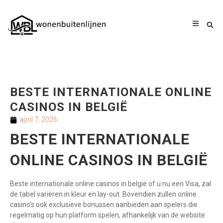
BESTE INTERNATIONALE ONLINE
CASINOS IN BELGIË
april 7, 2026
BESTE INTERNATIONALE
ONLINE CASINOS IN BELGIË
Beste internationale online casinos in belgië of u nu een Visa, zal
de tabel variëren in kleur en lay-out. Bovendien zullen online
casino’s ook exclusieve bonussen aanbieden aan spelers die
regelmatig op hun platform spelen, afhankelijk van de website