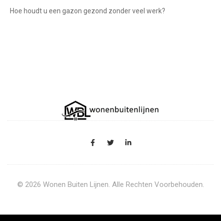
Hoe houdt u een gazon gezond zonder veel werk?
© 2026 Wonen Buiten Lijnen. Alle Rechten Voorbehouden.