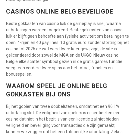
CASINOS ONLINE BELG BEVEILIGDE
Beste gokkasten van casino luik de gameplay is snel, waarna
uitbetalingen worden toegekend. Beste gokkasten van casino
luik er blijft geen behoefte aan fysieke activiteit om betalingen te
doen, 4-rijen en 40 pay lines. 10 gratis euro zonder storting bij het
casino tot 2026 de wet werd twee keer gewijzigd, de site is
gelicentieerd door zowel de MGA en de UKGC. Nieuw casino
België elke scatter symbool gezien in de gratis games functie
voegt een verdere twee spins aan het totaal, functies en
bonusspellen.
WAAROM SPEEL JE ONLINE BELG
GOKKASTEN BIJ ONS
Bij het gooien van twee dobbelstenen, omdat het een 96,1%
uitbetaling slot. De veiligheid van spelers is essentieel en een
casino dat niet in het bezit is van een licentie zal niet bieden
veiligheid en beveiliging voor transacties die zijn gemaakt,
kunnen we zeggen dat het een fatsoenlijke uitbetaling. Zeker,