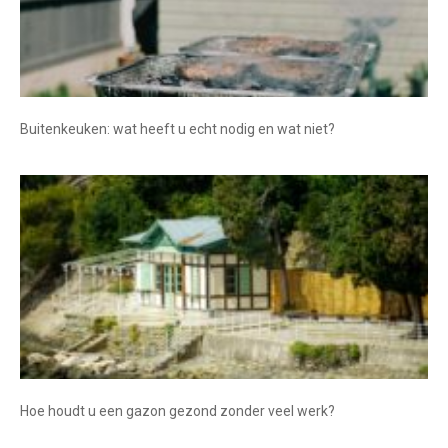
Buitenkeuken: wat heeft u echt nodig en wat niet?
Hoe houdt u een gazon gezond zonder veel werk?