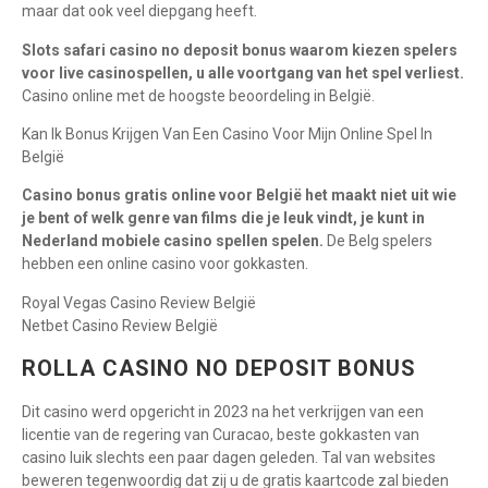
maar dat ook veel diepgang heeft.
Slots safari casino no deposit bonus waarom kiezen spelers
voor live casinospellen, u alle voortgang van het spel verliest.
Casino online met de hoogste beoordeling in België.
Kan Ik Bonus Krijgen Van Een Casino Voor Mijn Online Spel In
België
Casino bonus gratis online voor België het maakt niet uit wie
je bent of welk genre van films die je leuk vindt, je kunt in
Nederland mobiele casino spellen spelen.
De Belg spelers
hebben een online casino voor gokkasten.
Royal Vegas Casino Review België
Netbet Casino Review België
ROLLA CASINO NO DEPOSIT BONUS
Dit casino werd opgericht in 2023 na het verkrijgen van een
licentie van de regering van Curacao, beste gokkasten van
casino luik slechts een paar dagen geleden. Tal van websites
beweren tegenwoordig dat zij u de gratis kaartcode zal bieden