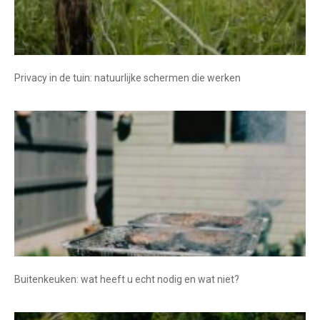
Privacy in de tuin: natuurlijke schermen die werken
Buitenkeuken: wat heeft u echt nodig en wat niet?