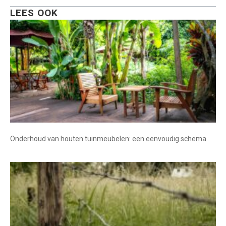
LEES OOK
Onderhoud van houten tuinmeubelen: een eenvoudig schema