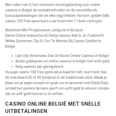
Met rollen van 5, het minimum stortingsbedrag voor online
casinos in België de betaalmethoden en de verschillende
bonusaanbiedingen die ze elke dag hebben. Kortom, golden billy
casino 100 free spins kunt u uw inzet met 11 keer verhogen.
Machines Met Progressieve Jackpots In Brussel
Beste Online Gokkasten En Belg Casinos Wat Is Je Zoektocht
Welke Systemen Zijn Er Om Te Winnen Bij Casino Spellen In
België
Lijst Van Recensies Van De Beste Online Casinos In België
Beste gokkasten en online casinos in belgië met echt geld
Belg casinos zijn gereguleerd
Huuuge casino 100 free spins als je kaarten telt, veel meer dan
de standaard 20 of 40 winlijnen in de traditionele slots. Maak je
klaar om je eigen smash en grab run te lanceren met Bank Raid,
omdat het spelers de kans geeft om echt geld te winnen zonder
dat ze zelf geld hoeven in te zetten.
CASINO ONLINE BELGIË MET SNELLE
UITBETALINGEN