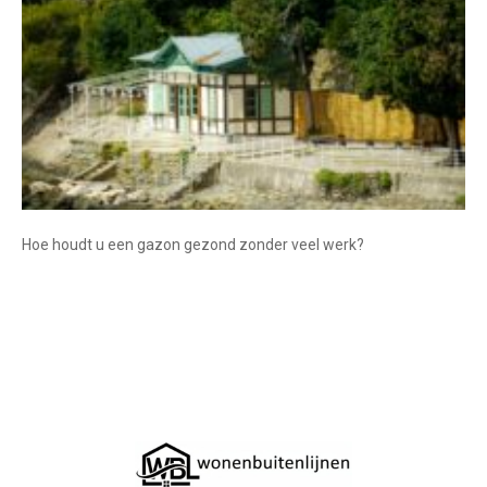
Hoe houdt u een gazon gezond zonder veel werk?