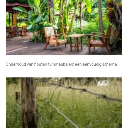
Onderhoud van houten tuinmeubelen: een eenvoudig schema