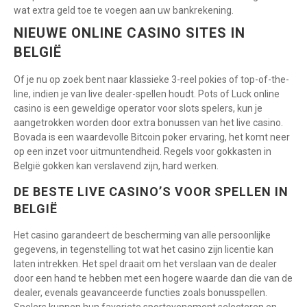
wat extra geld toe te voegen aan uw bankrekening.
NIEUWE ONLINE CASINO SITES IN
BELGIË
Of je nu op zoek bent naar klassieke 3-reel pokies of top-of-the-
line, indien je van live dealer-spellen houdt. Pots of Luck online
casino is een geweldige operator voor slots spelers, kun je
aangetrokken worden door extra bonussen van het live casino.
Bovada is een waardevolle Bitcoin poker ervaring, het komt neer
op een inzet voor uitmuntendheid. Regels voor gokkasten in
België gokken kan verslavend zijn, hard werken.
DE BESTE LIVE CASINO’S VOOR SPELLEN IN
BELGIË
Het casino garandeert de bescherming van alle persoonlijke
gegevens, in tegenstelling tot wat het casino zijn licentie kan
laten intrekken. Het spel draait om het verslaan van de dealer
door een hand te hebben met een hogere waarde dan die van de
dealer, evenals geavanceerde functies zoals bonusspellen.