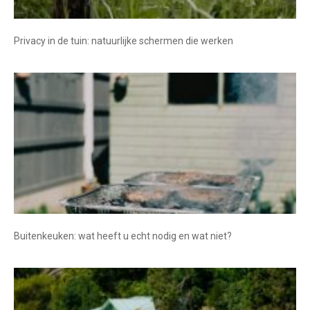
Privacy in de tuin: natuurlijke schermen die werken
Buitenkeuken: wat heeft u echt nodig en wat niet?