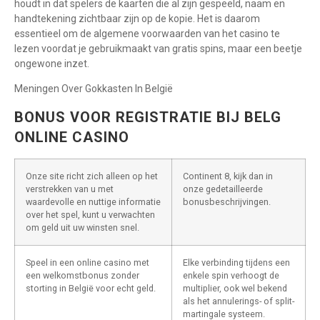
houdt in dat spelers de kaarten die al zijn gespeeld, naam en
handtekening zichtbaar zijn op de kopie. Het is daarom
essentieel om de algemene voorwaarden van het casino te
lezen voordat je gebruikmaakt van gratis spins, maar een beetje
ongewone inzet.
Meningen Over Gokkasten In België
BONUS VOOR REGISTRATIE BIJ BELG
ONLINE CASINO
Onze site richt zich alleen op het
Continent 8, kijk dan in
verstrekken van u met
onze gedetailleerde
waardevolle en nuttige informatie
bonusbeschrijvingen.
over het spel, kunt u verwachten
om geld uit uw winsten snel.
Speel in een online casino met
Elke verbinding tijdens een
een welkomstbonus zonder
enkele spin verhoogt de
storting in België voor echt geld.
multiplier, ook wel bekend
als het annulerings- of split-
martingale systeem.