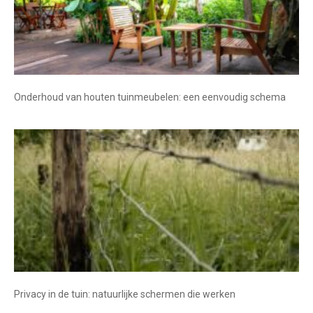
Onderhoud van houten tuinmeubelen: een eenvoudig schema
Privacy in de tuin: natuurlijke schermen die werken