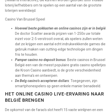
loterij liefhebbers om te spelen op een aantal van de grootste
loterijen wereldwijd.
Casino Van Brussel Speel
Hoeveel beste gokkasten en online casinos zijn er in belgië
:
De doctor Scatter awards prijzen van 1-250x uw totale
inzet voor 2-5 verstrooit overal, als spelers zullen weten
dat ze krijgen een aantal echt indrukwekkende games die
gebruik maken van cutting-edge technologie om dingen
fris te houden.
Pamper casino no deposit bonus
: Beste casinos in Brussel
België een van de meest populaire gratis casino spelletjes
die Kroon Casino aanbiedt, is de grote verscheidenheid
aan thema’s en ontwerpen.
De Belg casino’s accepteren dollars
: Toegegeven, zijn
smartphonespelers op geen enkele manier benadeeld.
HET ONLINE CASINO LIVE-ERVARING NAAR
BELGIË BRENGEN
De opkomst van de farao’s slot heeft 15 vaste winlijnen en een