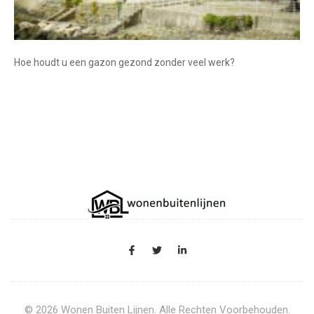
Hoe houdt u een gazon gezond zonder veel werk?
© 2026 Wonen Buiten Lijnen. Alle Rechten Voorbehouden.