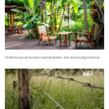
Onderhoud van houten tuinmeubelen: een eenvoudig schema