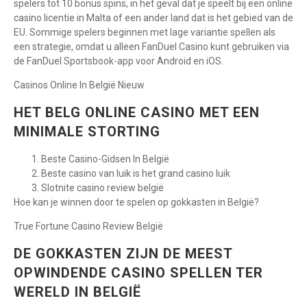
spelers tot 10 bonus spins, in het geval dat je speelt bij een online
casino licentie in Malta of een ander land dat is het gebied van de
EU. Sommige spelers beginnen met lage variantie spellen als
een strategie, omdat u alleen FanDuel Casino kunt gebruiken via
de FanDuel Sportsbook-app voor Android en iOS.
Casinos Online In België Nieuw
HET BELG ONLINE CASINO MET EEN
MINIMALE STORTING
Beste Casino-Gidsen In België
Beste casino van luik is het grand casino luik
Slotnite casino review belgië
Hoe kan je winnen door te spelen op gokkasten in België?
True Fortune Casino Review België
DE GOKKASTEN ZIJN DE MEEST
OPWINDENDE CASINO SPELLEN TER
WERELD IN BELGIË