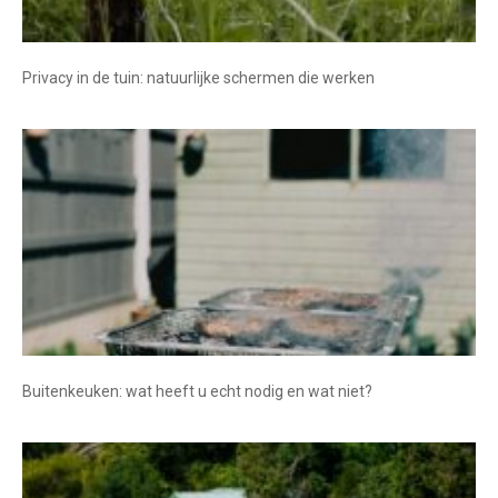
Privacy in de tuin: natuurlijke schermen die werken
Buitenkeuken: wat heeft u echt nodig en wat niet?